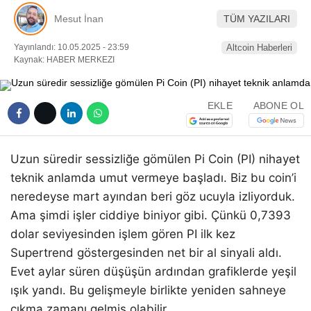
Pinterest
Mesut İnan
TÜM YAZILARI
Yayınlandı: 10.05.2025 - 23:59
Altcoin Haberleri
LinkedIn
Kaynak: HABER MERKEZI
Telegram
EKLE
ABONE OL
Uzun süredir sessizliğe gömülen Pi Coin (PI) nihayet
teknik anlamda umut vermeye başladı. Biz bu coin’i
neredeyse mart ayından beri göz ucuyla izliyorduk.
Ama şimdi işler ciddiye biniyor gibi. Çünkü 0,7393
dolar seviyesinden işlem gören PI ilk kez
Supertrend göstergesinden net bir al sinyali aldı.
Evet aylar süren düşüşün ardından grafiklerde yeşil
ışık yandı. Bu gelişmeyle birlikte yeniden sahneye
çıkma zamanı gelmiş olabilir.