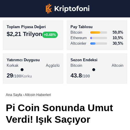
Toplam Piyasa Değeri
Pay Tablosu
Bitcoin
59,0%
$2,21 Trilyon
+0.48%
Ethereum
10,5%
Altcoinler
30,5%
KRİPTO PARA HABERLERİ
Facebook
BİTCOİN HABERLERİ
Yatırımcı Duygusu
Sezon Endeksi
Korkak
Açgözlü
Bitcoin
Altcoin
ALTCOİN HABERLERİ
29
43.8
/100
Korku
/100
AKADEMİ
Instagram
SÖZLÜK
Ana Sayfa
›
Altcoin Haberleri
Pi Coin Sonunda Umut
Youtube
Verdi! Işık Saçıyor
TikTok