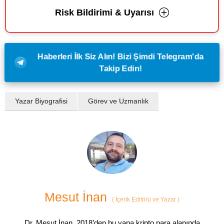
Risk Bildirimi & Uyarısı
Haberleri İlk Siz Alın! Bizi Şimdi Telegram'da
Takip Edin!
Yazar Biyografisi
Görev ve Uzmanlık
Mesut İnan
(
İçerik Editörü ve Yazar
)
Dr. Mesut İnan, 2018’den bu yana kripto para alanında