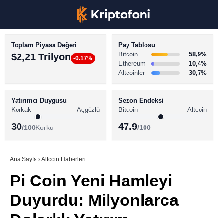
Toplam Piyasa Değeri
Pay Tablosu
Bitcoin
58,9%
$2,21 Trilyon
-0.17%
Ethereum
10,4%
Altcoinler
30,7%
KRİPTO PARA HABERLERİ
Facebook
BİTCOİN HABERLERİ
Yatırımcı Duygusu
Sezon Endeksi
Korkak
Açgözlü
Bitcoin
Altcoin
ALTCOİN HABERLERİ
30
47.9
/100
Korku
/100
AKADEMİ
Instagram
SÖZLÜK
Ana Sayfa
›
Altcoin Haberleri
Pi Coin Yeni Hamleyi
Youtube
Duyurdu: Milyonlarca
TikTok