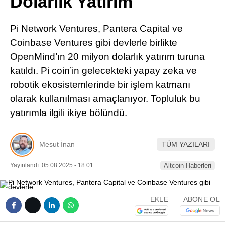
Dolarlık Yatırım
Pinterest
Pi Network Ventures, Pantera Capital ve
LinkedIn
Coinbase Ventures gibi devlerle birlikte
OpenMind’ın 20 milyon dolarlık yatırım turuna
Telegram
katıldı. Pi coin’in gelecekteki yapay zeka ve
robotik ekosistemlerinde bir işlem katmanı
olarak kullanılması amaçlanıyor. Topluluk bu
yatırımla ilgili ikiye bölündü.
Mesut İnan
TÜM YAZILARI
Yayınlandı: 05.08.2025 - 18:01
Altcoin Haberleri
EKLE
ABONE OL