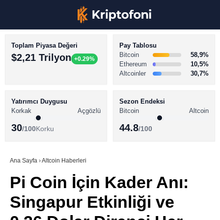
Toplam Piyasa Değeri
Pay Tablosu
Bitcoin
58,9%
$2,21 Trilyon
+0.29%
Ethereum
10,5%
Altcoinler
30,7%
KRİPTO PARA HABERLERİ
Facebook
BİTCOİN HABERLERİ
Yatırımcı Duygusu
Sezon Endeksi
Korkak
Açgözlü
Bitcoin
Altcoin
ALTCOİN HABERLERİ
30
44.8
/100
Korku
/100
AKADEMİ
Instagram
SÖZLÜK
Ana Sayfa
›
Altcoin Haberleri
Pi Coin İçin Kader Anı:
Youtube
Singapur Etkinliği ve
TikTok