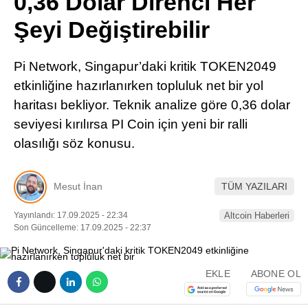
0,36 Dolar Direnci Her
Pinterest
Şeyi Değiştirebilir
LinkedIn
Pi Network, Singapur’daki kritik TOKEN2049
etkinliğine hazırlanırken topluluk net bir yol
Telegram
haritası bekliyor. Teknik analize göre 0,36 dolar
seviyesi kırılırsa PI Coin için yeni bir ralli
olasılığı söz konusu.
Mesut İnan
TÜM YAZILARI
Yayınlandı: 17.09.2025 - 22:34
Altcoin Haberleri
Son Güncelleme: 17.09.2025 - 22:37
EKLE
ABONE OL