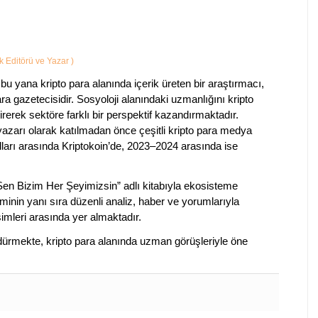
ik Editörü ve Yazar
)
bu yana kripto para alanında içerik üreten bir araştırmacı,
a gazetecisidir. Sosyoloji alanındaki uzmanlığını kripto
irerek sektöre farklı bir perspektif kazandırmaktadır.
 yazarı olarak katılmadan önce çeşitli kripto para medya
lları arasında Kriptokoin’de, 2023–2024 arasında ise
 Sen Bizim Her Şeyimizsin” adlı kitabıyla ekosisteme
iminin yanı sıra düzenli analiz, haber ve yorumlarıyla
isimleri arasında yer almaktadır.
sürdürmekte, kripto para alanında uzman görüşleriyle öne