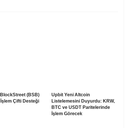
 BlockStreet (BSB)
Upbit Yeni Altcoin
İşlem Çifti Desteği
Listelemesini Duyurdu: KRW,
BTC ve USDT Paritelerinde
İşlem Görecek