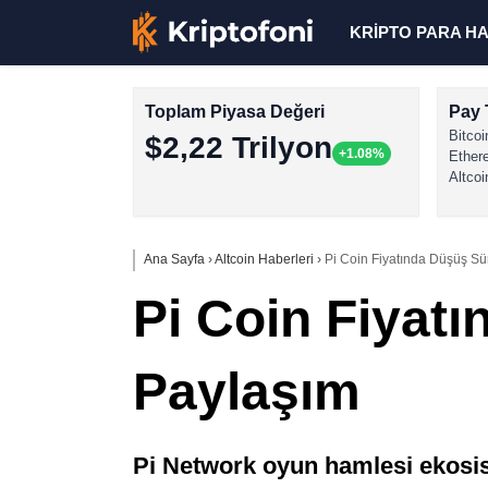
KRİPTO PARA H
Toplam Piyasa Değeri
Pay 
Bitcoi
$2,22 Trilyon
+1.08%
Ether
Altcoi
Ana Sayfa
›
Altcoin Haberleri
›
Pi Coin Fiyatında Düşüş Sü
Pi Coin Fiyat
Paylaşım
Pi Network oyun hamlesi ekosiste