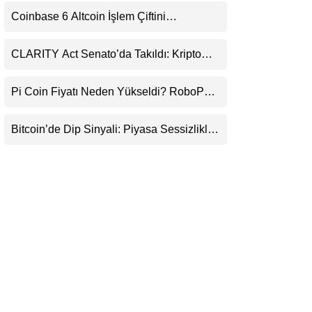
Uyarı
LinkedIn
Coinbase 6 Altcoin İşlem Çiftini
Durduracak
Telegram
CLARITY Act Senato’da Takıldı: Kripto
Para Piyasası 2027’yi Fiyatlıyor
Pi Coin Fiyatı Neden Yükseldi? RoboPay
Ortaklığı ve Güncelleme İyimserliği
Destekledi
Bitcoin’de Dip Sinyali: Piyasa Sessizlikle
Sıkışıyor