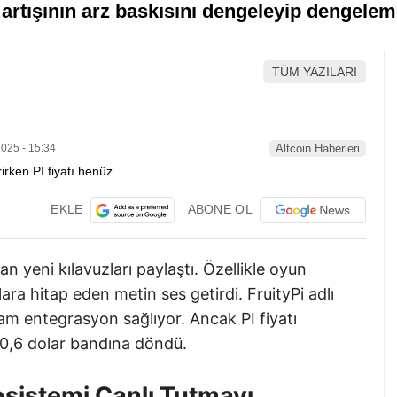
artışının arz baskısını dengeleyip dengelem
TÜM YAZILARI
025 - 15:34
Altcoin Haberleri
EKLE
ABONE OL
an yeni kılavuzları paylaştı. Özellikle oyun
ılara hitap eden metin ses getirdi. FruityPi adlı
tam entegrasyon sağlıyor. Ancak PI fiyatı
 0,6 dolar bandına döndü.
osistemi Canlı Tutmayı