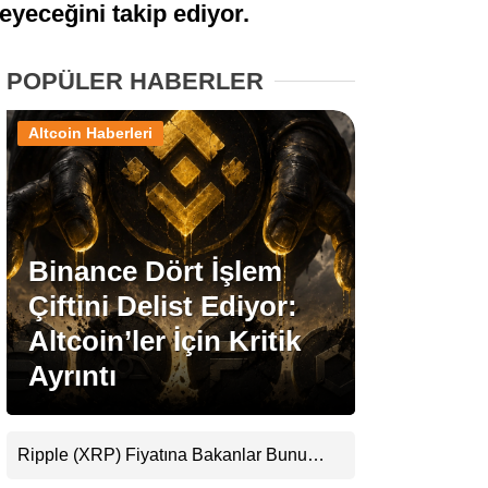
eyeceğini takip ediyor.
Stablecoin Haberleri
POPÜLER HABERLER
Altcoin Haberleri
Facebook
Binance Dört İşlem
Instagram
Çiftini Delist Ediyor:
Youtube
Altcoin’ler İçin Kritik
Ayrıntı
TikTok
Pinterest
Ripple (XRP) Fiyatına Bakanlar Bunu
Kaçırıyor: Evernorth’tan Dikkat Çeken