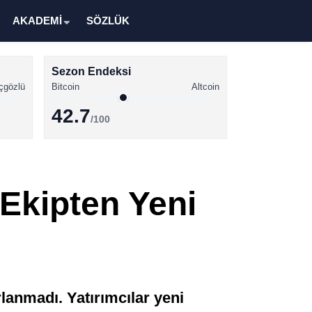
AKADEMİ
SÖZLÜK
Sezon Endeksi
çgözlü
Bitcoin
Altcoin
42.7
/100
Kripto Para Haberleri
Bitcoin Haberleri
 Ekipten Yeni
Altcoin Haberleri
Ethereum Haberleri
Solana Haberleri
XRP Haberleri
lanmadı. Yatırımcılar yeni
Memecoin Haberleri