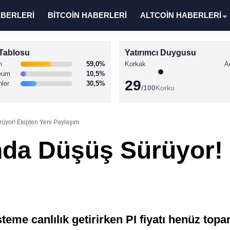
ABERLERİ
BİTCOİN HABERLERİ
ALTCOİN HABERLERİ
Tablosu
Yatırımcı Duygusu
n
59,0%
Korkak
A
eum
10,5%
29
nler
30,5%
/100
Korku
rüyor! Ekipten Yeni Paylaşım
ında Düşüş Sürüyor!
me canlılık getirirken PI fiyatı henüz topar