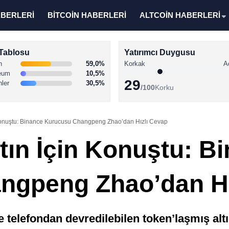
ABERLERİ
BİTCOİN HABERLERİ
ALTCOİN HABERLERİ
Tablosu
Yatırımcı Duygusu
n
59,0%
Korkak
A
eum
10,5%
29
nler
30,5%
/100
Korku
n Konuştu: Binance Kurucusu Changpeng Zhao’dan Hızlı Cevap
ltın İçin Konuştu: B
ngpeng Zhao’dan Hı
e telefondan devredilebilen token’laşmış al