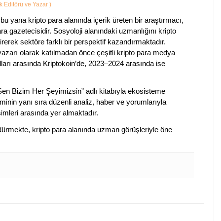
ik Editörü ve Yazar
)
bu yana kripto para alanında içerik üreten bir araştırmacı,
a gazetecisidir. Sosyoloji alanındaki uzmanlığını kripto
irerek sektöre farklı bir perspektif kazandırmaktadır.
 yazarı olarak katılmadan önce çeşitli kripto para medya
lları arasında Kriptokoin’de, 2023–2024 arasında ise
 Sen Bizim Her Şeyimizsin” adlı kitabıyla ekosisteme
iminin yanı sıra düzenli analiz, haber ve yorumlarıyla
isimleri arasında yer almaktadır.
sürdürmekte, kripto para alanında uzman görüşleriyle öne