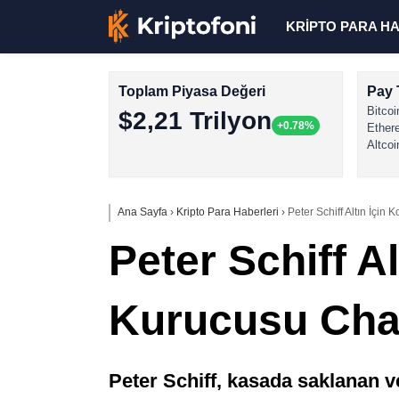
KRİPTO PARA H
Toplam Piyasa Değeri
Pay 
Bitcoi
$2,21 Trilyon
+0.78%
Ether
Altcoi
Ana Sayfa
›
Kripto Para Haberleri
›
Peter Schiff Altın İçi
Peter Schiff A
Kurucusu Cha
Peter Schiff, kasada saklanan v