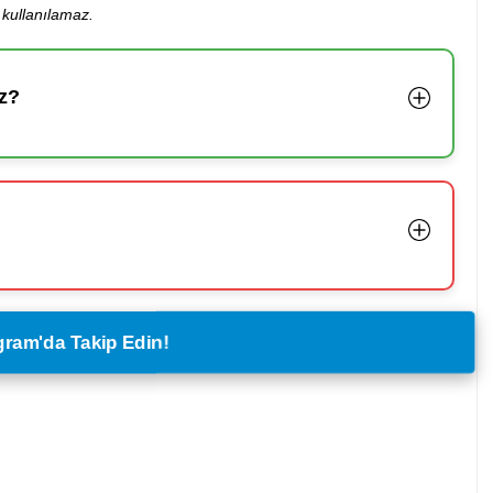
kullanılamaz.
z?
legram'da Takip Edin!