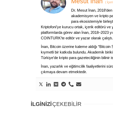
Mesut İnan
(
İçer
Dr. Mesut İnan, 2018’den 
akademisyen ve kripto par
para ekosistemiyle birleşt
Kriptofoni’ye kurucu ortak, içerik editörü ve
platformlarda görev alan İnan, 2018–2023 yı
COINTURK’te editör ve yazar olarak çalıştı.
İnan, Bitcoin üzerine kaleme aldığı “Bitcoin
kıymetli bir katkıda bulundu. Akademik birik
Türkiye’de kripto para gazeteciliğinin bilinir 
İnan, yazarlık ve eğitimcilik faaliyetlerini 
çıkmaya devam etmektedir.
İLGİNİZİ
ÇEKEBİLİR