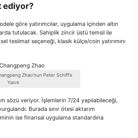
t ediyor?
modele göre yatırımcılar, uygulama içinden altın
arda tutulacak. Sahiplik zincir üstü temsil ile
ksel teslimat seçeneği, klasik külçe/coin yatırımını
angpeng Zhao’nun Peter Schiff’e
Yanıtı
şim sözü veriyor. İşlemlerin 7/24 yapılabileceği,
 vurgulandı. Burada sınır ötesi aktarım
yiminin ise finansal uygulama standardına