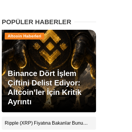
Stablecoin Haberleri
POPÜLER HABERLER
Altcoin Haberleri
Facebook
Binance Dört İşlem
Instagram
Çiftini Delist Ediyor:
Youtube
Altcoin’ler İçin Kritik
Ayrıntı
TikTok
Pinterest
Ripple (XRP) Fiyatına Bakanlar Bunu
Kaçırıyor: Evernorth’tan Dikkat Çeken