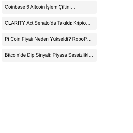
Uyarı
LinkedIn
Coinbase 6 Altcoin İşlem Çiftini
Durduracak
Telegram
CLARITY Act Senato’da Takıldı: Kripto
Para Piyasası 2027’yi Fiyatlıyor
Pi Coin Fiyatı Neden Yükseldi? RoboPay
Ortaklığı ve Güncelleme İyimserliği
Destekledi
Bitcoin’de Dip Sinyali: Piyasa Sessizlikle
Sıkışıyor