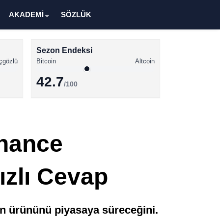
AKADEMİ
SÖZLÜK
Sezon Endeksi
çgözlü
Bitcoin
Altcoin
42.7
/100
Kripto Para Haberleri
Bitcoin Haberleri
inance
Altcoin Haberleri
Ethereum Haberleri
zlı Cevap
Solana Haberleri
XRP Haberleri
tın ürününü piyasaya süreceğini.
Memecoin Haberleri