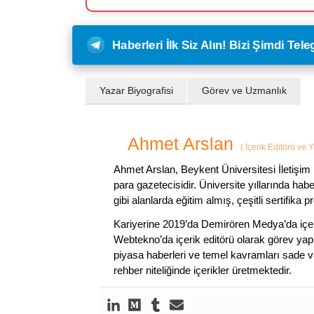
Haberleri İlk Siz Alın! Bizi Şimdi Te
Yazar Biyografisi
Görev ve Uzmanlık
Ahmet Arslan
(
İçerik Editörü ve 
Ahmet Arslan, Beykent Üniversitesi İletişim 
para gazetecisidir. Üniversite yıllarında ha
gibi alanlarda eğitim almış, çeşitli sertifika pr
Kariyerine 2019’da Demirören Medya’da içeri
Webtekno’da içerik editörü olarak görev yapmı
piyasa haberleri ve temel kavramları sade ve
rehber niteliğinde içerikler üretmektedir.