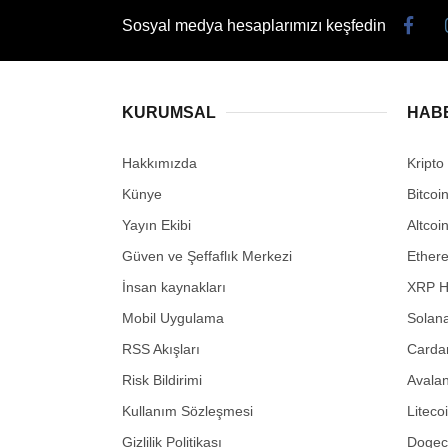
Sosyal medya hesaplarımızı keşfedin
KURUMSAL
HAB
Hakkımızda
Kripto
Künye
Bitcoi
Yayın Ekibi
Altcoi
Güven ve Şeffaflık Merkezi
Ether
İnsan kaynakları
XRP H
Mobil Uygulama
Solana
RSS Akışları
Carda
Risk Bildirimi
Avalan
Kullanım Sözleşmesi
Liteco
Gizlilik Politikası
Dogeco