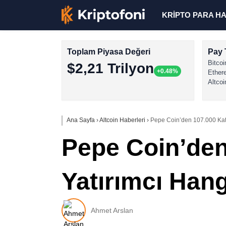
KRİPTO PARA H
Toplam Piyasa Değeri
Pay 
Bitcoi
$2,21 Trilyon
+0.48%
Ether
Altcoi
Ana Sayfa
›
Altcoin Haberleri
›
Pepe Coin’den 107.000 Kat 
Pepe Coin’den
Yatırımcı Hang
Ahmet Arslan