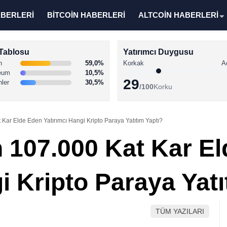
ABERLERİ
BİTCOİN HABERLERİ
ALTCOİN HABERLERİ
Tablosu
Yatırımcı Duygusu
n
59,0%
Korkak
A
eum
10,5%
29
nler
30,5%
/100
Korku
Kar Elde Eden Yatırımcı Hangi Kripto Paraya Yatıtım Yaptı?
 107.000 Kat Kar E
i Kripto Paraya Yatı
TÜM YAZILARI