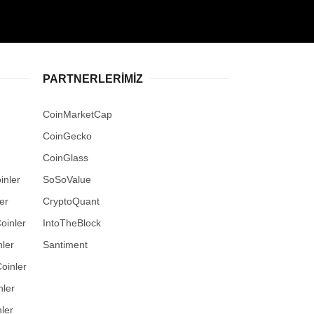
PARTNERLERIMIZ
CoinMarketCap
CoinGecko
CoinGlass
inler
SoSoValue
er
CryptoQuant
oinler
IntoTheBlock
ler
Santiment
oinler
nler
ler