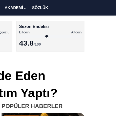
AKADEMİ
SÖZLÜK
Sezon Endeksi
çgözlü
Bitcoin
Altcoin
43.8
/100
Kripto Para Haberleri
Bitcoin Haberleri
lde Eden
Altcoin Haberleri
Ethereum Haberleri
tım Yaptı?
Solana Haberleri
POPÜLER HABERLER
XRP Haberleri
Memecoin Haberleri