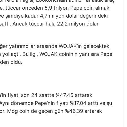
öre, tüccar önceden 5,9 trilyon Pepe coin almak
ve şimdiye kadar 4,7 milyon dolar değerindeki
sattı. Ancak tüccar hala 22,2 milyon dolar
iğer yatırımcılar arasında WOJAK’ın gelecekteki
ere yol açtı. Bu ilgi, WOJAK coininin yanı sıra Pepe
eden oldu.
’in fiyatı son 24 saatte %47,45 artarak
ynı dönemde Pepe’nin fiyatı %17,04 arttı ve şu
or. Mog coin de geçen gün %46,39 artarak