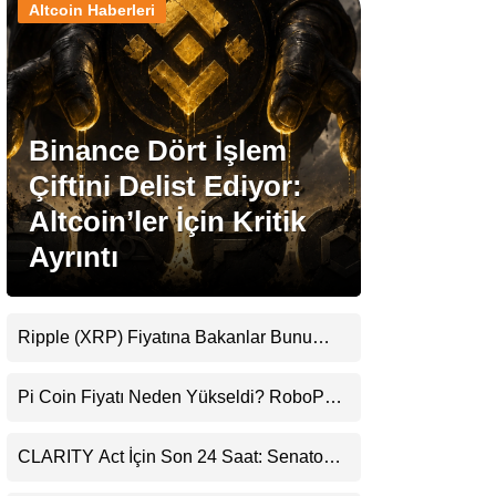
Altcoin Haberleri
Stablecoin Haberleri
Binance Dört İşlem
Facebook
Çiftini Delist Ediyor:
Altcoin’ler İçin Kritik
Ayrıntı
Instagram
Youtube
Ripple (XRP) Fiyatına Bakanlar Bunu
Kaçırıyor: Evernorth’tan Dikkat Çeken
Uyarı
TikTok
Pi Coin Fiyatı Neden Yükseldi? RoboPay
Ortaklığı ve Güncelleme İyimserliği
Destekledi
Pinterest
CLARITY Act İçin Son 24 Saat: Senato
Matematiği Kripto Para Piyasasının