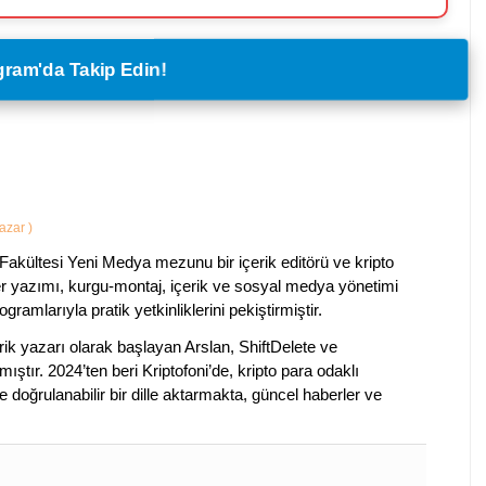
legram'da Takip Edin!
Yazar
)
Fakültesi Yeni Medya mezunu bir içerik editörü ve kripto
ber yazımı, kurgu-montaj, içerik ve sosyal medya yönetimi
ogramlarıyla pratik yetkinliklerini pekiştirmiştir.
k yazarı olarak başlayan Arslan, ShiftDelete ve
ştır. 2024’ten beri Kriptofoni’de, kripto para odaklı
 doğrulanabilir bir dille aktarmakta, güncel haberler ve