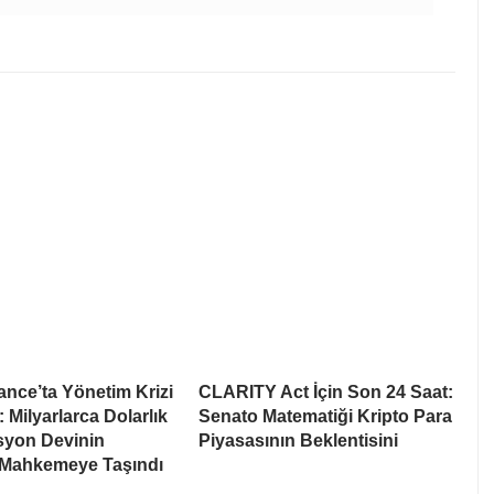
nce’ta Yönetim Krizi
CLARITY Act İçin Son 24 Saat:
: Milyarlarca Dolarlık
Senato Matematiği Kripto Para
syon Devinin
Piyasasının Beklentisini
 Mahkemeye Taşındı