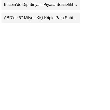
Beklentisini Bozabilir
Bitcoin’de Dip Sinyali: Piyasa Sessizlikle
LinkedIn
Sıkışıyor
ABD’de 67 Milyon Kişi Kripto Para Sahibi:
Telegram
Ripple’dan “Eski Algılar Yıkıldı” Mesajı