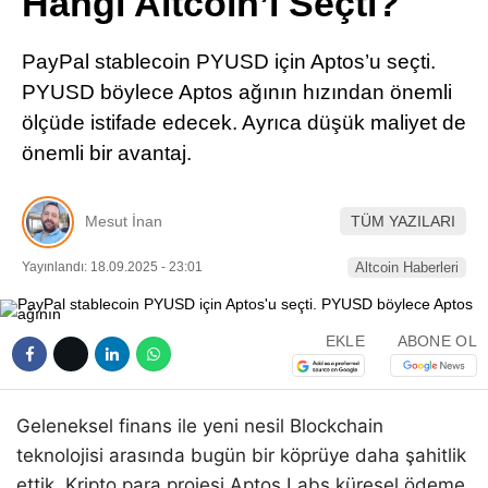
Hangi Altcoin’i Seçti?
Pinterest
PayPal stablecoin PYUSD için Aptos’u seçti.
LinkedIn
PYUSD böylece Aptos ağının hızından önemli
ölçüde istifade edecek. Ayrıca düşük maliyet de
Telegram
önemli bir avantaj.
Mesut İnan
TÜM YAZILARI
Yayınlandı: 18.09.2025 - 23:01
Altcoin Haberleri
EKLE
ABONE OL
Geleneksel finans ile yeni nesil Blockchain
teknolojisi arasında bugün bir köprüye daha şahitlik
ettik. Kripto para projesi Aptos Labs küresel ödeme