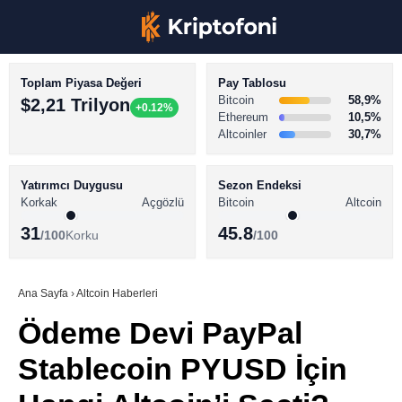
Toplam Piyasa Değeri
Pay Tablosu
Bitcoin
58,9%
$2,21 Trilyon
+0.12%
Ethereum
10,5%
Altcoinler
30,7%
KRİPTO PARA HABERLERİ
Facebook
BİTCOİN HABERLERİ
Yatırımcı Duygusu
Sezon Endeksi
Korkak
Açgözlü
Bitcoin
Altcoin
ALTCOİN HABERLERİ
31
45.8
/100
Korku
/100
AKADEMİ
Instagram
SÖZLÜK
Ana Sayfa
›
Altcoin Haberleri
Ödeme Devi PayPal
Youtube
Stablecoin PYUSD İçin
TikTok