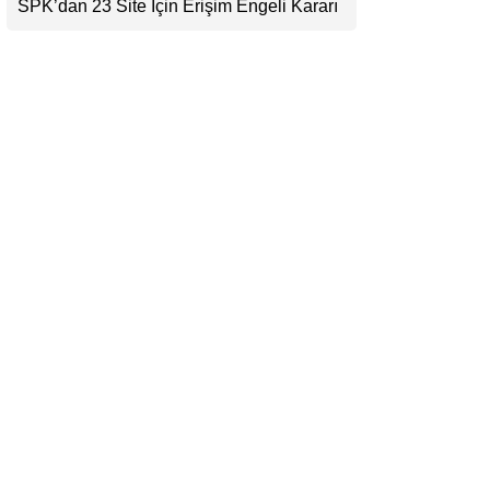
SPK’dan 23 Site İçin Erişim Engeli Kararı
LinkedIn
Telegram