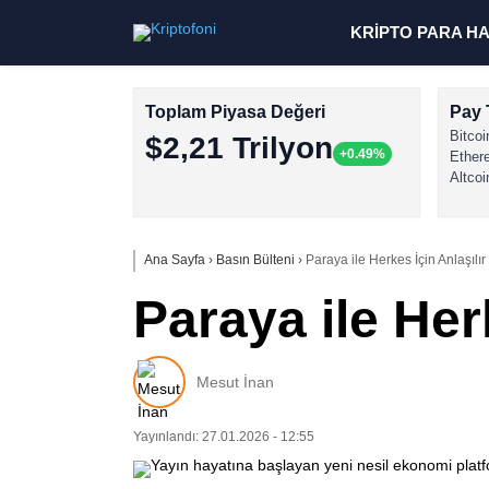
KRİPTO PARA H
Toplam Piyasa Değeri
Pay 
Bitcoi
$2,21 Trilyon
+0.49%
Ether
Altcoi
Ana Sayfa
›
Basın Bülteni
›
Paraya ile Herkes İçin Anlaşılı
Paraya ile Her
Mesut İnan
Yayınlandı: 27.01.2026 - 12:55