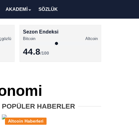
AKADEMİ
SÖZLÜK
Sezon Endeksi
çgözlü
Bitcoin
Altcoin
44.8
/100
Kripto Para Haberleri
Bitcoin Haberleri
konomi
Altcoin Haberleri
Ethereum Haberleri
POPÜLER HABERLER
Solana Haberleri
Altcoin Haberleri
XRP Haberleri
Memecoin Haberleri