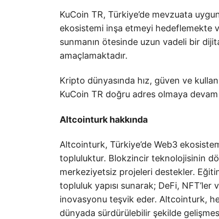
KuCoin TR, Türkiye’de mevzuata uygun, ş
ekosistemi inşa etmeyi hedeflemekte ve 
sunmanın ötesinde uzun vadeli bir dijita
amaçlamaktadır.
Kripto dünyasında hız, güven ve kullanı
KuCoin TR doğru adres olmaya devam 
Altcointurk hakkında
Altcointurk, Türkiye’de Web3 ekosiste
topluluktur. Blokzincir teknolojisinin 
merkeziyetsiz projeleri destekler. Eğitim
topluluk yapısı sunarak; DeFi, NFT’ler v
inovasyonu teşvik eder. Altcointurk, h
dünyada sürdürülebilir şekilde gelişmes