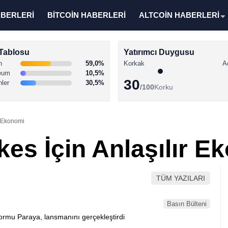
ABERLERİ
BİTCOİN HABERLERİ
ALTCOİN HABERLERİ
Tablosu
Yatırımcı Duygusu
n
59,0%
Korkak
A
eum
10,5%
30
nler
30,5%
/100
Korku
r Ekonomi
kes İçin Anlaşılır E
TÜM YAZILARI
Basın Bülteni