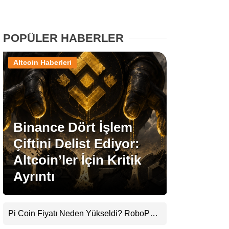
Stablecoin Haberleri
POPÜLER HABERLER
Altcoin Haberleri
Facebook
Binance Dört İşlem
Instagram
Çiftini Delist Ediyor:
Youtube
Altcoin’ler İçin Kritik
Ayrıntı
TikTok
Pinterest
Pi Coin Fiyatı Neden Yükseldi? RoboPay
Ortaklığı ve Güncelleme İyimserliği