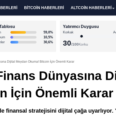
ABERLERİ
BİTCOİN HABERLERİ
ALTCOİN HABERLERİ
Tablosu
Yatırımcı Duygusu
n
59,0%
Korkak
A
eum
10,5%
30
nler
30,6%
/100
Korku
ına Dijital Meydan Okuma! Bitcoin İçin Önemli Karar
Finans Dünyasına Di
n İçin Önemli Kara
 finansal stratejisini dijital çağa uyarlıyor. 