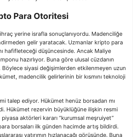
pto Para Otoritesi
r ihraç yerine israfla sonuçlanıyordu. Madenciliğe
ndirmeden gelir yaratacak. Uzmanlar kripto para
nı hafifleteceği düşüncesinde. Ancak Maliye
tamponu hazırlıyor. Buna göre ulusal cüzdanın
. Böylece siyasi değişimlerden etkilenmeyen uzun
ükümet, madencilik gelirlerinin bir kısmını teknoloji
emi talep ediyor. Hükümet henüz borsadan mı
di. Hükümet rezervin büyüklüğüne ilişkin resmi
piyasa aktörleri kararı “kurumsal meşruiyet”
para borsaları ilk günden hacimde artış bildirdi.
uluslararası yatırımın hızlanacağı görüşünde. Buna