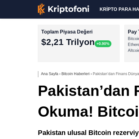
KRİPTO PARA H
Toplam Piyasa Değeri
Pay 
Bitcoi
$2,21 Trilyon
+0.90%
Ether
Altcoi
Ana Sayfa
›
Bitcoin Haberleri
›
Pakistan’dan Finans Dünyas
Pakistan’dan 
Okuma! Bitcoi
Pakistan ulusal Bitcoin rezerviyle