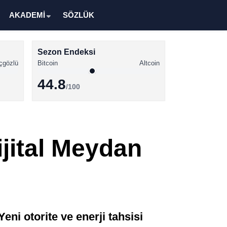
AKADEMİ
SÖZLÜK
Sezon Endeksi
çgözlü
Bitcoin
Altcoin
44.8
/100
Kripto Para Haberleri
Bitcoin Haberleri
jital Meydan
Altcoin Haberleri
Ethereum Haberleri
r
Solana Haberleri
XRP Haberleri
Yeni otorite ve enerji tahsisi
Memecoin Haberleri