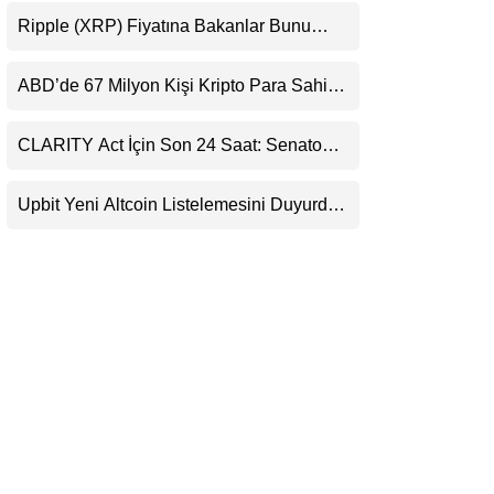
Destekledi
LinkedIn
Ripple (XRP) Fiyatına Bakanlar Bunu
Kaçırıyor: Evernorth’tan Dikkat Çeken
Uyarı
Telegram
ABD’de 67 Milyon Kişi Kripto Para Sahibi:
Ripple’dan “Eski Algılar Yıkıldı” Mesajı
CLARITY Act İçin Son 24 Saat: Senato
Matematiği Kripto Para Piyasasının
Beklentisini Bozabilir
Upbit Yeni Altcoin Listelemesini Duyurdu:
KRW, BTC ve USDT Paritelerinde İşlem
Görecek