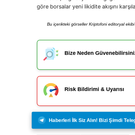
göre borsalar yeni likidite akışını karşıl
Bu içerikteki görseller Kriptofoni editoryal ek
Bize Neden Güvenebilirsini
Risk Bildirimi & Uyarısı
Haberleri İlk Siz Alın! Bizi Şimdi Te