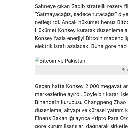
Sahneye çıkan Saqib stratejik rezerv fi
“Satmayacağız, sadece tutacağız” diye
netleştirdi. Ancak hükümet henüz Bitc
Hükümet Konsey kurarak düzenleme altya
Konsey fazla enerjiyi Bitcoin madencil
elektrik israfı azalacak. Buna göre haz
Bit
Geçen hafta Konsey 2 000 megavat art
merkezlerine ayırdı. Böyle bir karar, iş
Binance’in kurucusu Changpeng Zhao 
düzenleme, altyapı ve küresel yatırım 
Finans Bakanlığı ayrıca Kripto Para Otor
göre kurum lisansları dağıtarak şirketl