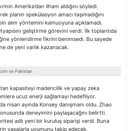
krinin Amerika’dan ilham aldığını söyledi.
rek planın spekülasyon amacı taşımadığını
oin alım yöntemini kamuoyuna açıklamadı.
pısını geliştirme görevini verdi. İlk toplantıda
iğine yönlendirme fikrini benimsedi. Bu sayede
ine de yeni varlık kazanacak.
coin ve Pakistan
an kapasiteyi madencilik ve yapay zeka
lemlere ucuz enerji sağlamayı hedefliyor.
da nisan ayında Konsey danışmanı oldu. Zhao
konusunda deneyimini paylaşacağını belirtti.
itesi adlı yeni bir kuruluş siparişi verdi. Buna
erin yasalarla uyumunu takip edecek.