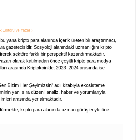
ik Editörü ve Yazar
)
bu yana kripto para alanında içerik üreten bir araştırmacı,
a gazetecisidir. Sosyoloji alanındaki uzmanlığını kripto
irerek sektöre farklı bir perspektif kazandırmaktadır.
 yazarı olarak katılmadan önce çeşitli kripto para medya
lları arasında Kriptokoin’de, 2023–2024 arasında ise
 Sen Bizim Her Şeyimizsin” adlı kitabıyla ekosisteme
iminin yanı sıra düzenli analiz, haber ve yorumlarıyla
isimleri arasında yer almaktadır.
sürdürmekte, kripto para alanında uzman görüşleriyle öne