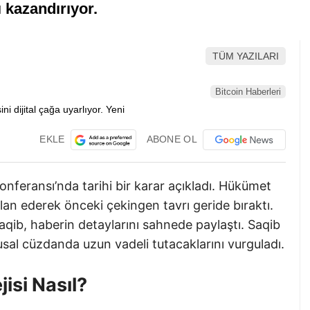
ı kazandırıyor.
TÜM YAZILARI
Bitcoin Haberleri
EKLE
ABONE OL
nferansı’nda tarihi bir karar açıkladı. Hükümet
ilan ederek önceki çekingen tavrı geride bıraktı.
aqib, haberin detaylarını sahnede paylaştı. Saqib
lusal cüzdanda uzun vadeli tutacaklarını vurguladı.
isi Nasıl?