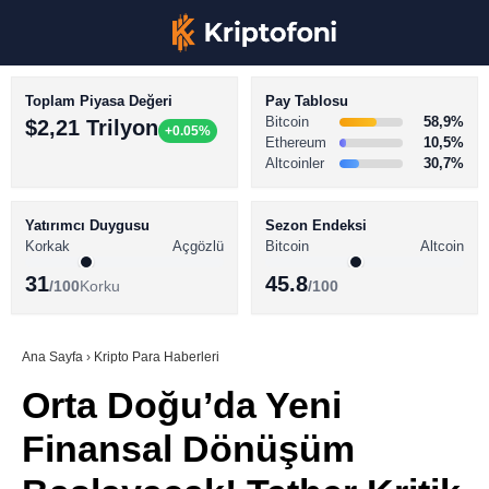
Toplam Piyasa Değeri
Pay Tablosu
Bitcoin
58,9%
$2,21 Trilyon
+0.05%
Ethereum
10,5%
Altcoinler
30,7%
KRİPTO PARA HABERLERİ
Facebook
BİTCOİN HABERLERİ
Yatırımcı Duygusu
Sezon Endeksi
Korkak
Açgözlü
Bitcoin
Altcoin
ALTCOİN HABERLERİ
31
45.8
/100
Korku
/100
AKADEMİ
Instagram
SÖZLÜK
Ana Sayfa
›
Kripto Para Haberleri
Orta Doğu’da Yeni
Youtube
Finansal Dönüşüm
TikTok