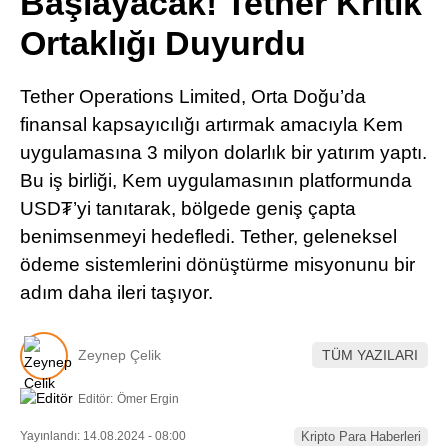
Başlayacak! Tether Kritik
Pinterest
Ortaklığı Duyurdu
LinkedIn
Tether Operations Limited, Orta Doğu’da
finansal kapsayıcılığı artırmak amacıyla Kem
Telegram
uygulamasına 3 milyon dolarlık bir yatırım yaptı.
Bu iş birliği, Kem uygulamasının platformunda
USD₮’yi tanıtarak, bölgede geniş çapta
benimsenmeyi hedefledi. Tether, geleneksel
ödeme sistemlerini dönüştürme misyonunu bir
adım daha ileri taşıyor.
Zeynep Çelik
TÜM YAZILARI
Editör:
Ömer Ergin
Yayınlandı: 14.08.2024 - 08:00
Kripto Para Haberleri