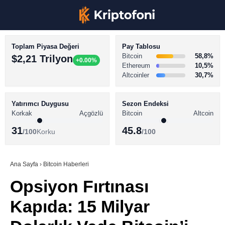
Toplam Piyasa Değeri
Pay Tablosu
Bitcoin
58,8%
$2,21 Trilyon
+0.00%
Ethereum
10,5%
Altcoinler
30,7%
KRİPTO PARA HABERLERİ
Facebook
BİTCOİN HABERLERİ
Yatırımcı Duygusu
Sezon Endeksi
Korkak
Açgözlü
Bitcoin
Altcoin
ALTCOİN HABERLERİ
31
45.8
/100
Korku
/100
AKADEMİ
Instagram
SÖZLÜK
Ana Sayfa
›
Bitcoin Haberleri
Opsiyon Fırtınası
Youtube
Kapıda: 15 Milyar
TikTok