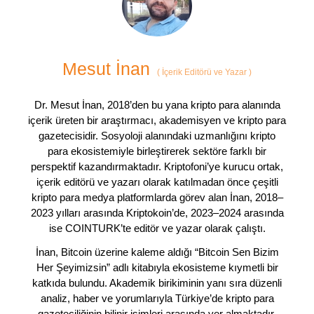
Mesut İnan
(
İçerik Editörü ve Yazar
)
Dr. Mesut İnan, 2018’den bu yana kripto para alanında
içerik üreten bir araştırmacı, akademisyen ve kripto para
gazetecisidir. Sosyoloji alanındaki uzmanlığını kripto
para ekosistemiyle birleştirerek sektöre farklı bir
perspektif kazandırmaktadır. Kriptofoni’ye kurucu ortak,
içerik editörü ve yazarı olarak katılmadan önce çeşitli
kripto para medya platformlarda görev alan İnan, 2018–
2023 yılları arasında Kriptokoin’de, 2023–2024 arasında
ise COINTURK’te editör ve yazar olarak çalıştı.
İnan, Bitcoin üzerine kaleme aldığı “Bitcoin Sen Bizim
Her Şeyimizsin” adlı kitabıyla ekosisteme kıymetli bir
katkıda bulundu. Akademik birikiminin yanı sıra düzenli
analiz, haber ve yorumlarıyla Türkiye’de kripto para
gazeteciliğinin bilinir isimleri arasında yer almaktadır.