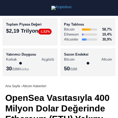
Toplam Piyasa Değeri
Pay Tablosu
Bitcoin
58,7%
$2,19 Trilyon
-1.52%
Ethereum
10,4%
Altcoinler
30,9%
KRİPTO PARA HABERLERİ
Facebook
BİTCOİN HABERLERİ
Yatırımcı Duygusu
Sezon Endeksi
Korkak
Açgözlü
Bitcoin
Altcoin
ALTCOİN HABERLERİ
30
50
/100
Korku
/100
AKADEMİ
Instagram
SÖZLÜK
Ana Sayfa
›
Altcoin Haberleri
OpenSea Vasıtasıyla 400
Youtube
Milyon Dolar Değerinde
TikTok