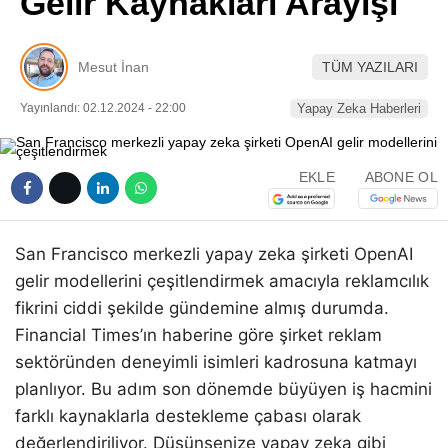
Gelir Kaynakları Arayışı
Pinterest
Mesut İnan
TÜM YAZILARI
LinkedIn
Yayınlandı: 02.12.2024 - 22:00
Yapay Zeka Haberleri
Telegram
EKLE
ABONE OL
San Francisco merkezli yapay zeka şirketi OpenAI
gelir modellerini çeşitlendirmek amacıyla reklamcılık
fikrini ciddi şekilde gündemine almış durumda.
Financial Times’ın haberine göre şirket reklam
sektöründen deneyimli isimleri kadrosuna katmayı
planlıyor. Bu adım son dönemde büyüyen iş hacmini
farklı kaynaklarla destekleme çabası olarak
değerlendiriliyor. Düşünsenize yapay zeka gibi