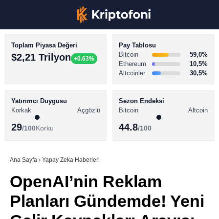
Toplam Piyasa Değeri
Pay Tablosu
Bitcoin
59,0%
$2,21 Trilyon
+0.63%
Ethereum
10,5%
Altcoinler
30,5%
KRİPTO PARA HABERLERİ
Facebook
BİTCOİN HABERLERİ
Yatırımcı Duygusu
Sezon Endeksi
Korkak
Açgözlü
Bitcoin
Altcoin
ALTCOİN HABERLERİ
29
44.8
/100
Korku
/100
AKADEMİ
Instagram
SÖZLÜK
Ana Sayfa
›
Yapay Zeka Haberleri
OpenAI’nin Reklam
Youtube
Planları Gündemde! Yeni
TikTok