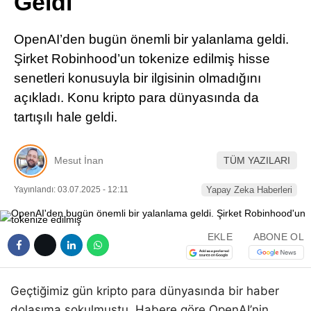
Geldi
Pinterest
OpenAI’den bugün önemli bir yalanlama geldi.
LinkedIn
Şirket Robinhood’un tokenize edilmiş hisse
senetleri konusuyla bir ilgisinin olmadığını
Telegram
açıkladı. Konu kripto para dünyasında da
tartışılı hale geldi.
Mesut İnan
TÜM YAZILARI
Yayınlandı: 03.07.2025 - 12:11
Yapay Zeka Haberleri
EKLE
ABONE OL
Geçtiğimiz gün kripto para dünyasında bir haber
dolaşıma sokulmuştu. Habere göre OpenAI’nin