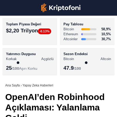
Toplam Piyasa Değeri
Pay Tablosu
Bitcoin
58,9%
$2,20 Trilyon
-0.13%
Ethereum
10,5%
Altcoinler
30,7%
KRİPTO PARA HABERLERİ
Facebook
BİTCOİN HABERLERİ
Yatırımcı Duygusu
Sezon Endeksi
Korkak
Açgözlü
Bitcoin
Altcoin
ALTCOİN HABERLERİ
25
47.9
/100
Aşırı Korku
/100
AKADEMİ
Instagram
SÖZLÜK
Ana Sayfa
›
Yapay Zeka Haberleri
OpenAI’den Robinhood
Youtube
Açıklaması: Yalanlama
TikTok