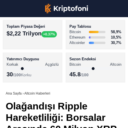
Toplam Piyasa Değeri
Pay Tablosu
Bitcoin
58,9%
$2,22 Trilyon
+0.37%
Ethereum
10,5%
Altcoinler
30,7%
KRİPTO PARA HABERLERİ
Facebook
BİTCOİN HABERLERİ
Yatırımcı Duygusu
Sezon Endeksi
Korkak
Açgözlü
Bitcoin
Altcoin
ALTCOİN HABERLERİ
30
45.8
/100
Korku
/100
AKADEMİ
Instagram
SÖZLÜK
Ana Sayfa
›
Altcoin Haberleri
Olağandışı Ripple
Youtube
Hareketliliği: Borsalar
TikTok