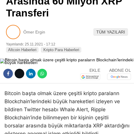
Arasında 60 Milyon XRP
Pinterest
Transferi
LinkedIn
Ömer Ergin
TÜM YAZILARI
Telegram
Yayınlandı: 25.11.2021 - 17:12
Altcoin Haberleri
Kripto Para Haberleri
EKLE
ABONE OL
Bitcoin başta olmak üzere çeşitli kripto paraların
Blockchain’lerindeki büyük hareketleri izleyen ve
bildiren Twitter hesabı Whale Alert, Ripple
Blockchain’inde bilinmeyen bir kişinin çeşitli
borsalar arasında büyük miktarlarda XRP aktardığını
gösteren anormal işlem etkinliği bildirdi.