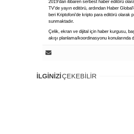
2019’dan itibaren serbest haber editörü olar
TV’de yayın editörü, ardından Haber Global’
beri Kriptofoni’de kripto para editörü olarak 
sunmaktadır.
Çelik, ekran ve dijital için haber kurgusu,
akışı planlama/koordinasyonu konularında d
İLGİNİZİ
ÇEKEBİLİR