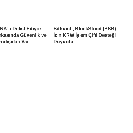
NK’u Delist Ediyor:
Bithumb, BlockStreet (BSB)
rkasında Güvenlik ve
İçin KRW İşlem Çifti Desteği
Endişeleri Var
Duyurdu