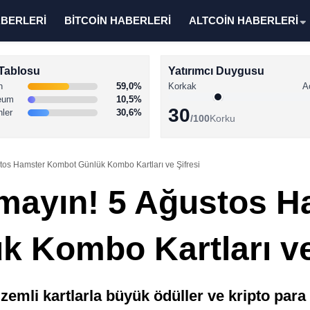
ABERLERİ
BİTCOİN HABERLERİ
ALTCOİN HABERLERİ
Tablosu
Yatırımcı Duygusu
n
59,0%
Korkak
A
eum
10,5%
30
nler
30,6%
/100
Korku
stos Hamster Kombot Günlük Kombo Kartları ve Şifresi
rmayın! 5 Ağustos H
 Kombo Kartları ve
mli kartlarla büyük ödüller ve kripto para 