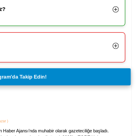
z?
legram'da Takip Edin!
Yazar
)
 Haber Ajansı’nda muhabir olarak gazeteciliğe başladı.