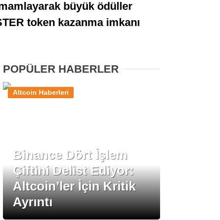
 tamamlayarak büyük ödüller
Stablecoin Haberleri
AMSTER token kazanma imkanı
Facebook
POPÜLER HABERLER
Altcoin Haberleri
Instagram
Youtube
Binance Dört İşlem
Çiftini Delist Ediyor:
TikTok
Altcoin’ler İçin Kritik
Ayrıntı
Pinterest