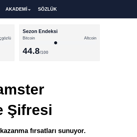
AKADEMİ
SÖZLÜK
Sezon Endeksi
çgözlü
Bitcoin
Altcoin
44.8
/100
Kripto Para Haberleri
Bitcoin Haberleri
amster
Altcoin Haberleri
Ethereum Haberleri
 Şifresi
Solana Haberleri
XRP Haberleri
kazanma fırsatları sunuyor.
Memecoin Haberleri