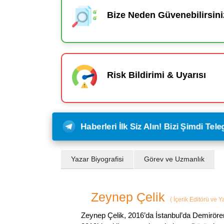
Bize Neden Güvenebilirsini
Risk Bildirimi & Uyarısı
Haberleri İlk Siz Alın! Bizi Şimdi Te
Yazar Biyografisi
Görev ve Uzmanlık
Zeynep Çelik
(
İçerik Editörü ve 
Zeynep Çelik, 2016’da İstanbul’da Demirören