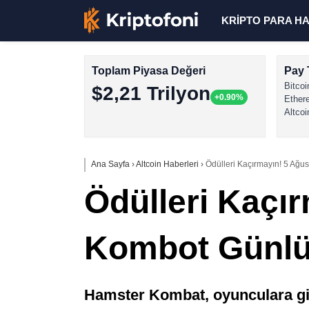
KRİPTO PARA H
Toplam Piyasa Değeri
Pay 
Bitcoi
$2,21 Trilyon
+0.90%
Ether
Altcoi
Ana Sayfa
›
Altcoin Haberleri
›
Ödülleri Kaçırmayın! 5 Ağu
Ödülleri Kaçı
Kombot Günlük
Hamster Kombat, oyunculara gize