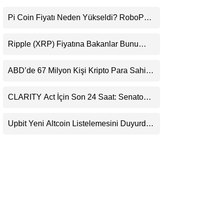
LinkedIn
Pi Coin Fiyatı Neden Yükseldi? RoboPay
Ortaklığı ve Güncelleme İyimserliği
Telegram
Destekledi
Ripple (XRP) Fiyatına Bakanlar Bunu
Kaçırıyor: Evernorth’tan Dikkat Çeken
Uyarı
ABD’de 67 Milyon Kişi Kripto Para Sahibi:
Ripple’dan “Eski Algılar Yıkıldı” Mesajı
CLARITY Act İçin Son 24 Saat: Senato
Matematiği Kripto Para Piyasasının
Beklentisini Bozabilir
Upbit Yeni Altcoin Listelemesini Duyurdu:
KRW, BTC ve USDT Paritelerinde İşlem
Görecek