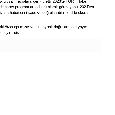
ak ulusal mecralara içerik üretti. 2023’te TGRT Haber
de haber programları editörü olarak görev yaptı. 2024’ten
piyasa haberlerini sade ve doğrulanabilir bir dille okura
 başlık/özet optimizasyonu, kaynak doğrulama ve yayın
eneyimlidir.