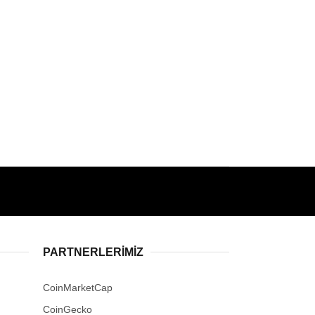
PARTNERLERIMIZ
CoinMarketCap
CoinGecko