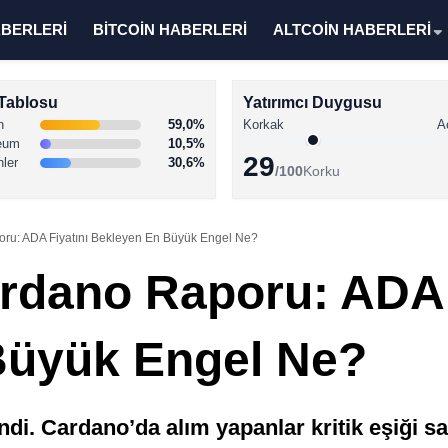
ABERLERİ
BİTCOİN HABERLERİ
ALTCOİN HABERLERİ
Tablosu
Yatırımcı Duygusu
n
59,0%
Korkak
A
eum
10,5%
29
nler
30,6%
/100
Korku
u: ADA Fiyatını Bekleyen En Büyük Engel Ne?
dano Raporu: ADA 
Büyük Engel Ne?
ndi. Cardano’da alım yapanlar kritik eşiği 