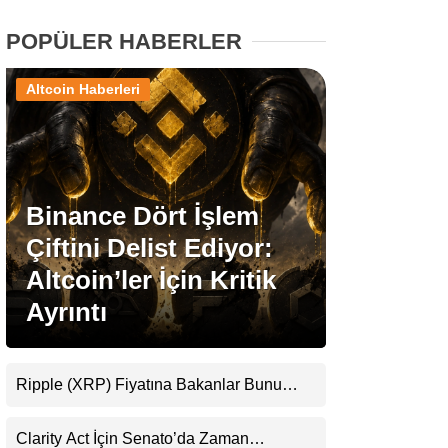
POPÜLER HABERLER
Stablecoin Haberleri
Altcoin Haberleri
Facebook
Binance Dört İşlem
Çiftini Delist Ediyor:
Instagram
Altcoin’ler İçin Kritik
Youtube
Ayrıntı
TikTok
Ripple (XRP) Fiyatına Bakanlar Bunu
Kaçırıyor: Evernorth’tan Dikkat Çeken
Pinterest
Uyarı
Clarity Act İçin Senato’da Zaman