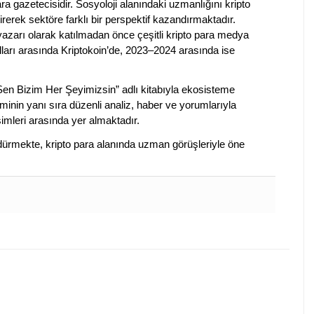
a gazetecisidir. Sosyoloji alanındaki uzmanlığını kripto
irerek sektöre farklı bir perspektif kazandırmaktadır.
 yazarı olarak katılmadan önce çeşitli kripto para medya
lları arasında Kriptokoin’de, 2023–2024 arasında ise
 Sen Bizim Her Şeyimizsin” adlı kitabıyla ekosisteme
iminin yanı sıra düzenli analiz, haber ve yorumlarıyla
isimleri arasında yer almaktadır.
sürdürmekte, kripto para alanında uzman görüşleriyle öne