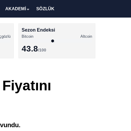
AKADEMİ
SÖZLÜK
Sezon Endeksi
çgözlü
Bitcoin
Altcoin
43.8
/100
Kripto Para Haberleri
Bitcoin Haberleri
Fiyatını
Altcoin Haberleri
Ethereum Haberleri
Solana Haberleri
XRP Haberleri
savundu.
Memecoin Haberleri