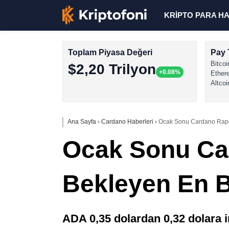
KRİPTO PARA H
Toplam Piyasa Değeri
Pay 
Bitcoi
$2,20 Trilyon
+0.08%
Ether
Altcoi
Ana Sayfa
›
Cardano Haberleri
›
Ocak Sonu Cardano Rapor
Ocak Sonu Car
Bekleyen En 
ADA 0,35 dolardan 0,32 dolara i