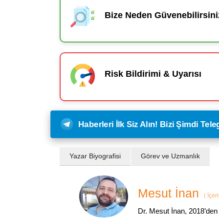
Bize Neden Güvenebilirsini
Risk Bildirimi & Uyarısı
Haberleri İlk Siz Alın! Bizi Şimdi Te
Yazar Biyografisi
Görev ve Uzmanlık
Mesut İnan
(
İçer
Dr. Mesut İnan, 2018’den 