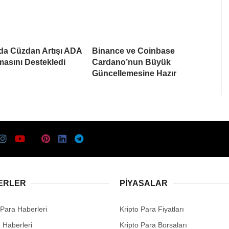
da Cüzdan Artışı ADA
Binance ve Coinbase
asını Destekledi
Cardano’nun Büyük
Güncellemesine Hazır
ERLER
PIYASALAR
 Para Haberleri
Kripto Para Fiyatları
n Haberleri
Kripto Para Borsaları