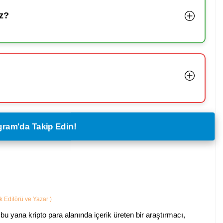
z?
legram'da Takip Edin!
ik Editörü ve Yazar
)
bu yana kripto para alanında içerik üreten bir araştırmacı,