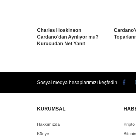
Charles Hoskinson
Cardano’
Cardano’dan Ayrılıyor mu?
Toparlanm
Kurucudan Net Yanıt
Sosyal medya hesaplarımızı keşfedin
KURUMSAL
HAB
Hakkımızda
Kripto
Künye
Bitcoi