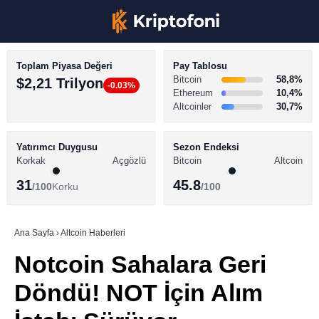
Toplam Piyasa Değeri
Pay Tablosu
Bitcoin
58,8%
$2,21 Trilyon
-0.03%
Ethereum
10,4%
Altcoinler
30,7%
KRİPTO PARA HABERLERİ
Facebook
BİTCOİN HABERLERİ
Yatırımcı Duygusu
Sezon Endeksi
Korkak
Açgözlü
Bitcoin
Altcoin
ALTCOİN HABERLERİ
31
45.8
/100
Korku
/100
AKADEMİ
Instagram
SÖZLÜK
Ana Sayfa
›
Altcoin Haberleri
Notcoin Sahalara Geri
Youtube
Döndü! NOT İçin Alım
TikTok