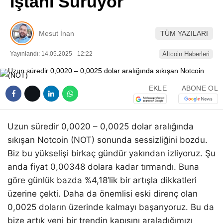
İştahı Sürüyor
Pinterest
Mesut İnan
TÜM YAZILARI
LinkedIn
Yayınlandı: 14.05.2025 - 12:22
Altcoin Haberleri
Telegram
EKLE
ABONE OL
Uzun süredir 0,0020 – 0,0025 dolar aralığında
sıkışan Notcoin (NOT) sonunda sessizliğini bozdu.
Biz bu yükselişi birkaç gündür yakından izliyoruz. Şu
anda fiyat 0,00348 dolara kadar tırmandı. Buna
göre günlük bazda %4,18’lik bir artışla dikkatleri
üzerine çekti. Daha da önemlisi eski direnç olan
0,0025 doların üzerinde kalmayı başarıyoruz. Bu da
bize artık yeni bir trendin kapısını araladığımızı