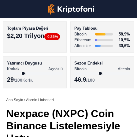
Toplam Piyasa Değeri
Pay Tablosu
Bitcoin
58,9%
$2,20 Trilyon
-0.25%
Ethereum
10,5%
Altcoinler
30,6%
KRİPTO PARA HABERLERİ
Facebook
BİTCOİN HABERLERİ
Yatırımcı Duygusu
Sezon Endeksi
Korkak
Açgözlü
Bitcoin
Altcoin
ALTCOİN HABERLERİ
29
46.9
/100
Korku
/100
AKADEMİ
Instagram
SÖZLÜK
Ana Sayfa
›
Altcoin Haberleri
Nexpace (NXPC) Coin
Youtube
Binance Listelemesiyle
TikTok