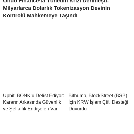
Ondo Finance’ta Yönetim Krizi Derinleşti:
Milyarlarca Dolarlık Tokenizasyon Devinin
Kontrolü Mahkemeye Taşındı
Upbit, BONK’u Delist Ediyor:
Bithumb, BlockStreet (BSB)
Kararın Arkasında Güvenlik
İçin KRW İşlem Çifti Desteği
ve Şeffaflık Endişeleri Var
Duyurdu