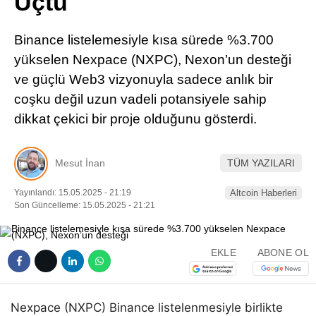
Uçtu
Pinterest
Binance listelemesiyle kısa sürede %3.700
LinkedIn
yükselen Nexpace (NXPC), Nexon’un desteği
ve güçlü Web3 vizyonuyla sadece anlık bir
Telegram
coşku değil uzun vadeli potansiyele sahip
dikkat çekici bir proje olduğunu gösterdi.
Mesut İnan
TÜM YAZILARI
Yayınlandı: 15.05.2025 - 21:19
Altcoin Haberleri
Son Güncelleme: 15.05.2025 - 21:21
EKLE
ABONE OL
Nexpace (NXPC) Binance listelenmesiyle birlikte