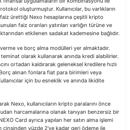
ik finansal uygulamaların bir kombinasyonu ile
protokol oluşturmuştur. Kullanıcılar, bu varlıkların
faiz ürettiği Nexo hesaplarına çeşitli kripto
sunulan faiz oranları yatırılan varlığın türüne ve
iktarından etkilenen sadakat kademesine bağlıdır.
verme ve borç alma modülleri yer almaktadır.
nı teminat olarak kullanarak anında kredi alabilirler.
cını ortadan kaldırarak geleneksel kredilere hızlı
 Borç alınan fonlara fiat para birimleri veya
Kullanıcılar için bu esneklik ve anında likidite
ak Nexo, kullanıcıların kripto paralarını önce
udan harcamalarına olanak tanıyan benzersiz bir
NEXO Card ayrıca yapılan her satın alma işlemi
in cinsinden yüzde 2’ye kadar geri ödeme ile