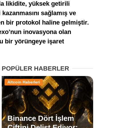
likidite, yüksek getirili
Stablecoin Haberleri
lesi kazanmasını sağlamış ve
n bir protokol haline gelmiştir.
 Nexo’nun inovasyona olan
Facebook
lu bir yörüngeye işaret
POPÜLER HABERLER
Instagram
Altcoin Haberleri
Youtube
TikTok
Binance Dört İşlem
Pinterest
Çiftini Delist Ediyor: