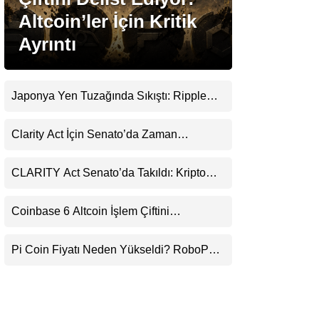
LinkedIn
Altcoin’ler İçin Kritik
Ayrıntı
Telegram
Japonya Yen Tuzağında Sıkıştı: Ripple
(XRP) Üçüncü Yol Olabilir mi?
Clarity Act İçin Senato’da Zaman
Daralıyor
CLARITY Act Senato’da Takıldı: Kripto
Para Piyasası 2027’yi Fiyatlıyor
Coinbase 6 Altcoin İşlem Çiftini
Durduracak
Pi Coin Fiyatı Neden Yükseldi? RoboPay
Ortaklığı ve Güncelleme İyimserliği
Destekledi