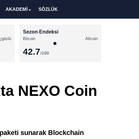
AKADEMİ
SÖZLÜK
Sezon Endeksi
çgözlü
Bitcoin
Altcoin
42.7
/100
Kripto Para Haberleri
Bitcoin Haberleri
ıkta NEXO Coin
Altcoin Haberleri
Ethereum Haberleri
Solana Haberleri
XRP Haberleri
r paketi sunarak Blockchain
Memecoin Haberleri