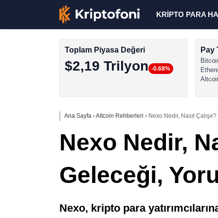
KRİPTO PARA H
Toplam Piyasa Değeri
Pay 
Bitcoi
$2,19 Trilyon
-0.68%
Ether
Altcoi
Ana Sayfa
›
Altcoin Rehberleri
›
Nexo Nedir, Nasıl Çalışır
Nexo Nedir, Na
Geleceği, Yor
Nexo, kripto para yatırımcıları