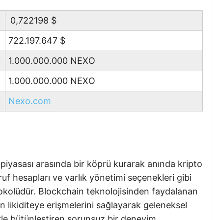
0,722198
$
722.197.647
$
1.000.000.000 NEXO
1.000.000.000 NEXO
Nexo.com
 piyasası arasında bir köprü kurarak anında kripto
arruf hesapları ve varlık yönetimi seçenekleri gibi
okolüdür. Blockchain teknolojisinden faydalanan
an likiditeye erişmelerini sağlayarak geleneksel
lerle bütünleştiren sorunsuz bir deneyim