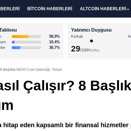
ABERLERİ
BİTCOİN HABERLERİ
ALTCOİN HABERLERİ
Tablosu
Yatırımcı Duygusu
n
58,9%
Korkak
A
eum
10,4%
29
nler
30,7%
/100
Korku
? 8 Başlıkta NEXO Coin Geleceği, Yorum
sıl Çalışır? 8 Başl
um
na hitap eden kapsamlı bir finansal hizmetle