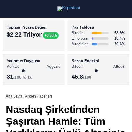
Toplam Piyasa Değeri
Pay Tablosu
Bitcoin
58,9%
$2,22 Trilyon
+0.30%
Ethereum
10,4%
Altcoinler
30,6%
KRİPTO PARA HABERLERİ
Facebook
BİTCOİN HABERLERİ
Yatırımcı Duygusu
Sezon Endeksi
Korkak
Açgözlü
Bitcoin
Altcoin
ALTCOİN HABERLERİ
31
45.8
/100
Korku
/100
AKADEMİ
Instagram
SÖZLÜK
Ana Sayfa
›
Altcoin Haberleri
Nasdaq Şirketinden
Youtube
Şaşırtan Hamle: Tüm
TikTok