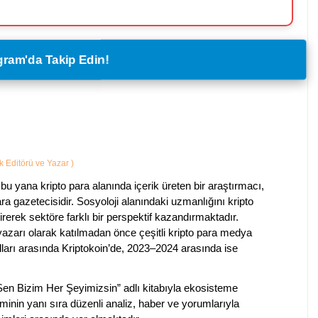
legram'da Takip Edin!
ik Editörü ve Yazar
)
bu yana kripto para alanında içerik üreten bir araştırmacı,
a gazetecisidir. Sosyoloji alanındaki uzmanlığını kripto
irerek sektöre farklı bir perspektif kazandırmaktadır.
 yazarı olarak katılmadan önce çeşitli kripto para medya
lları arasında Kriptokoin’de, 2023–2024 arasında ise
 Sen Bizim Her Şeyimizsin” adlı kitabıyla ekosisteme
iminin yanı sıra düzenli analiz, haber ve yorumlarıyla