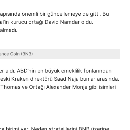
yapısında önemli bir güncellemeye de gitti. Bu
al’in kurucu ortağı David Namdar oldu.
kalmadı.
ance Coin (BNB)
er aldı. ABD’nin en büyük emeklilik fonlarından
 eski Kraken direktörü Saad Naja bunlar arasında.
 Thomas ve Ortağı Alexander Monje gibi isimleri
ara birimi var. Neden stratejilerini BNB üzerine