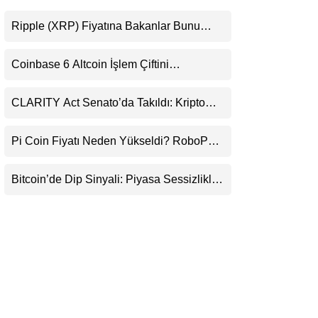
LinkedIn
Ripple (XRP) Fiyatına Bakanlar Bunu
Kaçırıyor: Evernorth’tan Dikkat Çeken
Telegram
Uyarı
Coinbase 6 Altcoin İşlem Çiftini
Durduracak
CLARITY Act Senato’da Takıldı: Kripto
Para Piyasası 2027’yi Fiyatlıyor
Pi Coin Fiyatı Neden Yükseldi? RoboPay
Ortaklığı ve Güncelleme İyimserliği
Destekledi
Bitcoin’de Dip Sinyali: Piyasa Sessizlikle
Sıkışıyor