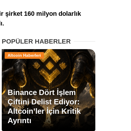
Stablecoin Haberleri
r şirket 160 milyon dolarlık
ı.
Facebook
POPÜLER HABERLER
Altcoin Haberleri
Instagram
Youtube
Binance Dört İşlem
Çiftini Delist Ediyor:
TikTok
Altcoin’ler İçin Kritik
Ayrıntı
Pinterest