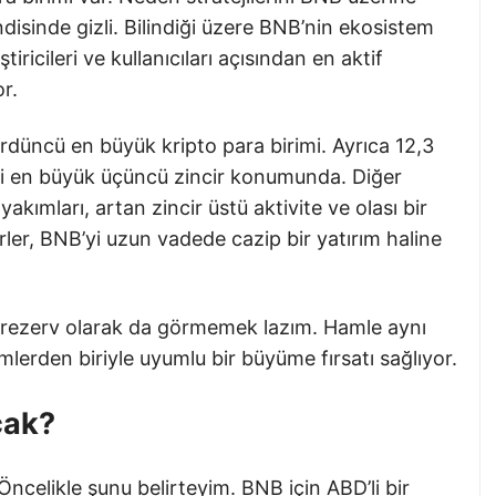
isinde gizli. Bilindiği üzere BNB’nin ekosistem
ricileri ve kullanıcıları açısından en aktif
or.
düncü en büyük kripto para birimi. Ayrıca 12,3
adaki en büyük üçüncü zincir konumunda. Diğer
akımları, artan zincir üstü aktivite ve olası bir
rler, BNB’yi uzun vadede cazip bir yatırım haline
bir rezerv olarak da görmemek lazım. Hamle aynı
erden biriyle uyumlu bir büyüme fırsatı sağlıyor.
cak?
celikle şunu belirteyim. BNB için ABD’li bir