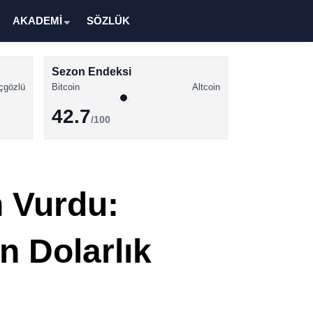
AKADEMİ
SÖZLÜK
Sezon Endeksi
çgözlü
Bitcoin
Altcoin
42.7
/100
Kripto Para Haberleri
Bitcoin Haberleri
n Vurdu:
Altcoin Haberleri
Ethereum Haberleri
n Dolarlık
Solana Haberleri
XRP Haberleri
Memecoin Haberleri