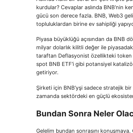
kurdular? Cevaplar aslında BNB’nin kend
gücü son derece fazla. BNB, Web3 gelişti
topluluklardan birine ev sahipliği yapıy
Piyasa büyüklüğü açısından da BNB dör
milyar dolarlık kilitli değer ile piyas
taraftan Deflasyonist özellikteki token y
spot BNB ETF’i gibi potansiyel katalizö
getiriyor.
Şirketi için BNB’yşi sadece stratejik 
zamanda sektördeki en güçlü ekosisteml
Bundan Sonra Neler Ola
Gelelim bundan sonrasını konuşmaya. Ön