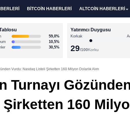
ABERLERİ
BİTCOİN HABERLERİ
ALTCOİN HABERLERİ
Tablosu
Yatırımcı Duygusu
n
59,0%
Korkak
A
eum
10,5%
29
nler
30,5%
/100
Korku
ünden Vurdu: Nasdaq Listeli Şirketten 160 Milyon Dolarlık Alım
in Turnayı Gözünde
 Şirketten 160 Milyo