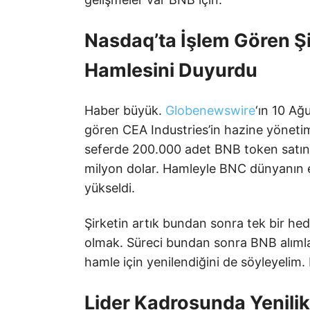
Nasdaq’ta İşlem Gören Şi
Hamlesini Duyurdu
Haber büyük.
Globenewswire
‘ın 10 Ağ
gören CEA Industries’in hazine yönet
seferde 200.000 adet BNB token satın a
milyon dolar. Hamleyle BNC dünyanın
yükseldi.
Şirketin artık bundan sonra tek bir he
olmak. Süreci bundan sonra BNB alımları
hamle için yenilendiğini de söyleyelim. 
Lider Kadrosunda Yenilik