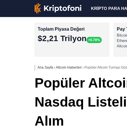
KRİPTO PARA H
Toplam Piyasa Değeri
Pay 
Bitcoi
$2,21 Trilyon
+0.78%
Ether
Altcoi
Ana Sayfa
›
Altcoin Haberleri
›
Popüler Altcoin Turnayı Göz
Popüler Altco
Nasdaq Listeli
Alım