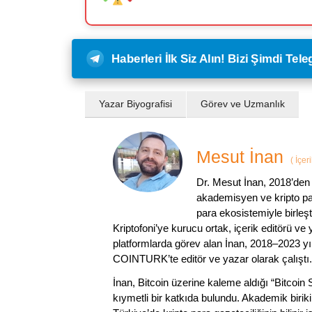
Haberleri İlk Siz Alın! Bizi Şimdi Te
Yazar Biyografisi
Görev ve Uzmanlık
Mesut İnan
(
İçer
Dr. Mesut İnan, 2018’den 
akademisyen ve kripto par
para ekosistemiyle birleşt
Kriptofoni’ye kurucu ortak, içerik editörü ve
platformlarda görev alan İnan, 2018–2023 yı
COINTURK’te editör ve yazar olarak çalıştı.
İnan, Bitcoin üzerine kaleme aldığı “Bitcoin
kıymetli bir katkıda bulundu. Akademik birik