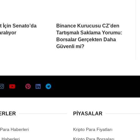
ct İçin Senato’da
Binance Kurucusu CZ’den
ralıyor
Tartışmalı Saklama Yorumu:
Borsalar Gerçekten Daha
Güvenli mi?
ERLER
PIYASALAR
 Para Haberleri
Kripto Para Fiyatları
n Haberleri
Kripto Para Borsaları