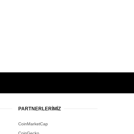
PARTNERLERIMIZ
CoinMarketCap
CoinGecko