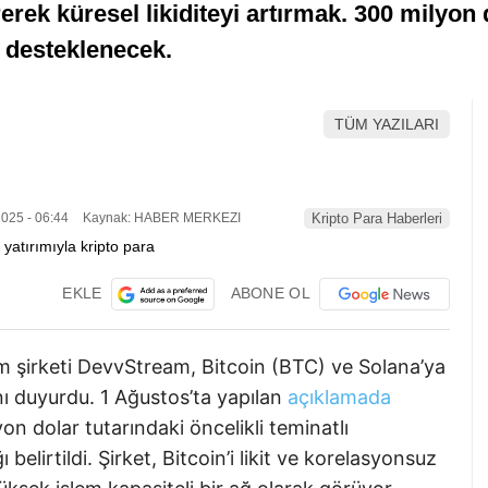
erek küresel likiditeyi artırmak. 300 milyon 
ı desteklenecek.
TÜM YAZILARI
025 - 06:44
Kaynak: HABER MERKEZI
Kripto Para Haberleri
EKLE
ABONE OL
 şirketi DevvStream, Bitcoin (BTC) ve Solana’ya
nı duyurdu. 1 Ağustos’ta yapılan
açıklamada
on dolar tutarındaki öncelikli teminatlı
 belirtildi. Şirket, Bitcoin’i likit ve korelasyonsuz