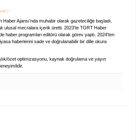
Yazar
)
 Haber Ajansı’nda muhabir olarak gazeteciliğe başladı.
ak ulusal mecralara içerik üretti. 2023’te TGRT Haber
de haber programları editörü olarak görev yaptı. 2024’ten
piyasa haberlerini sade ve doğrulanabilir bir dille okura
 başlık/özet optimizasyonu, kaynak doğrulama ve yayın
eneyimlidir.