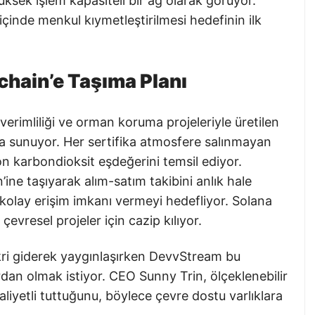
üksek işlem kapasiteli bir ağ olarak görüyor.
içinde menkul kıymetleştirilmesi hedefinin ilk
chain’e Taşıma Planı
 verimliliği ve orman koruma projeleriyle üretilen
ına sunuyor. Her sertifika atmosfere salınmayan
on karbondioksit eşdeğerini temsil ediyor.
ine taşıyarak alım-satım takibini anlık hale
e kolay erişim imkanı vermeyi hedefliyor. Solana
çevresel projeler için cazip kılıyor.
ikri giderek yaygınlaşırken DevvStream bu
n olmak istiyor. CEO Sunny Trin, ölçeklenebilir
aliyetli tuttuğunu, böylece çevre dostu varlıklara