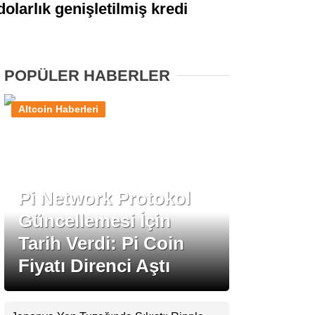
dolarlık genişletilmiş kredi
Stablecoin Haberleri
POPÜLER HABERLER
Facebook
Altcoin Haberleri
Instagram
Pi Network Protokol
Youtube
Güncellemesi İçin
Tarih Verdi: Pi Coin
TikTok
Fiyatı Direnci Aştı
Pinterest