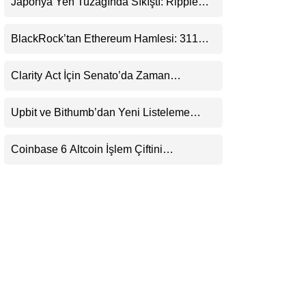
Japonya Yen Tuzağında Sıkıştı: Ripple
LinkedIn
(XRP) Üçüncü Yol Olabilir mi?
BlackRock’tan Ethereum Hamlesi: 311
Telegram
Milyar Dolarlık Nakit Serisi Zincire Taşındı
Clarity Act İçin Senato’da Zaman
Daralıyor
Upbit ve Bithumb’dan Yeni Listeleme
Hamlesi: HOME, META2 ve USDG
Geliyor
Coinbase 6 Altcoin İşlem Çiftini
Durduracak