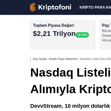
KRİPTO PARA H
Toplam Piyasa Değeri
Pay 
Bitcoi
$2,21 Trilyon
+0.72%
Ether
Altcoi
Ana Sayfa
›
Kripto Para Haberleri
›
Nasdaq Listeli DevvStr
Nasdaq Listel
Alımıyla Kript
DevvStream, 10 milyon dolarlık 