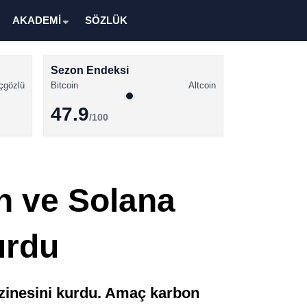
AKADEMİ
SÖZLÜK
Sezon Endeksi
çgözlü
Bitcoin
Altcoin
47.9
/100
Kripto Para Haberleri
Bitcoin Haberleri
n ve Solana
Altcoin Haberleri
Ethereum Haberleri
urdu
Solana Haberleri
XRP Haberleri
azinesini kurdu. Amaç karbon
Memecoin Haberleri