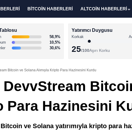
ABERLERİ
BİTCOİN HABERLERİ
ALTCOİN HABERLERİ
Tablosu
Yatırımcı Duygusu
n
58,9%
Korkak
A
eum
10,5%
25
nler
30,6%
/100
Aşırı Korku
eam Bitcoin ve Solana Alımıyla Kripto Para Hazinesini Kurdu
i DevvStream Bitcoi
o Para Hazinesini K
Bitcoin ve Solana yatırımıyla kripto para h