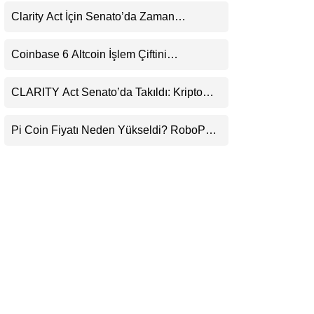
LinkedIn
Clarity Act İçin Senato’da Zaman
Daralıyor
Telegram
Coinbase 6 Altcoin İşlem Çiftini
Durduracak
CLARITY Act Senato’da Takıldı: Kripto
Para Piyasası 2027’yi Fiyatlıyor
Pi Coin Fiyatı Neden Yükseldi? RoboPay
Ortaklığı ve Güncelleme İyimserliği
Destekledi