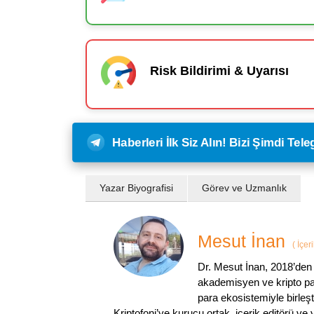
Risk Bildirimi & Uyarısı
Haberleri İlk Siz Alın! Bizi Şimdi Te
Yazar Biyografisi
Görev ve Uzmanlık
Mesut İnan
(
İçer
Dr. Mesut İnan, 2018’den 
akademisyen ve kripto par
para ekosistemiyle birleşt
Kriptofoni’ye kurucu ortak, içerik editörü ve