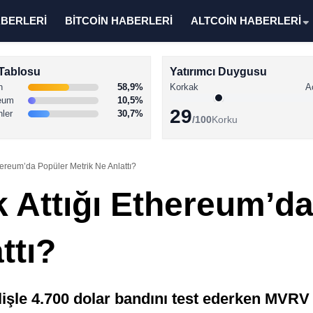
ABERLERİ
BİTCOİN HABERLERİ
ALTCOİN HABERLERİ
Tablosu
Yatırımcı Duygusu
n
58,9%
Korkak
A
eum
10,5%
29
nler
30,7%
/100
Korku
hereum’da Popüler Metrik Ne Anlattı?
 Attığı Ethereum’da
ttı?
işle 4.700 dolar bandını test ederken MVRV o