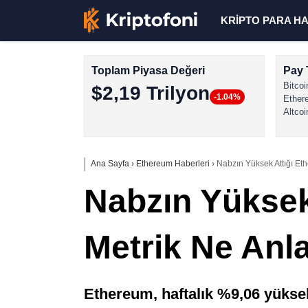
KRİPTO PARA H
Toplam Piyasa Değeri
Pay 
Bitcoi
$2,19 Trilyon
-1.04%
Ether
Altcoi
Ana Sayfa
›
Ethereum Haberleri
›
Nabzın Yüksek Attığı Et
Nabzın Yüksek
Metrik Ne Anla
Ethereum, haftalık %9,06 yüksel