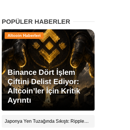
Stablecoin Haberleri
POPÜLER HABERLER
Altcoin Haberleri
Facebook
Binance Dört İşlem
Instagram
Çiftini Delist Ediyor:
Youtube
Altcoin’ler İçin Kritik
Ayrıntı
TikTok
Pinterest
Japonya Yen Tuzağında Sıkıştı: Ripple
(XRP) Üçüncü Yol Olabilir mi?