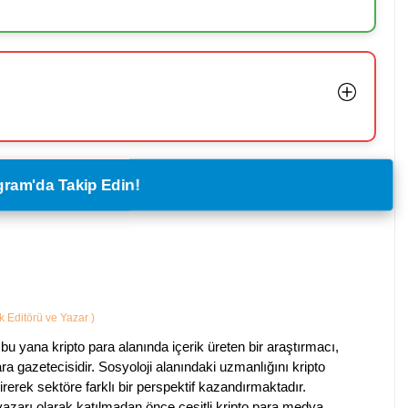
legram'da Takip Edin!
ik Editörü ve Yazar
)
bu yana kripto para alanında içerik üreten bir araştırmacı,
a gazetecisidir. Sosyoloji alanındaki uzmanlığını kripto
irerek sektöre farklı bir perspektif kazandırmaktadır.
 yazarı olarak katılmadan önce çeşitli kripto para medya