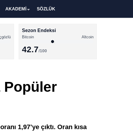
AKADEMİ
SÖZLÜK
Sezon Endeksi
çgözlü
Bitcoin
Altcoin
42.7
/100
Kripto Para Haberleri
Bitcoin Haberleri
 Popüler
Altcoin Haberleri
Ethereum Haberleri
Solana Haberleri
XRP Haberleri
ranı 1,97’ye çıktı. Oran kısa
Memecoin Haberleri