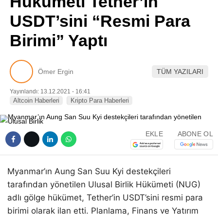
Hükümeti Tether’in
Pinterest
USDT’sini “Resmi Para
Birimi” Yaptı
LinkedIn
Telegram
Ömer Ergin
TÜM YAZILARI
Yayınlandı: 13.12.2021 - 16:41
Altcoin Haberleri
Kripto Para Haberleri
EKLE
ABONE OL
Myanmar’ın Aung San Suu Kyi destekçileri
tarafından yönetilen Ulusal Birlik Hükümeti (NUG)
adlı gölge hükümet, Tether’in USDT’sini resmi para
birimi olarak ilan etti. Planlama, Finans ve Yatırım