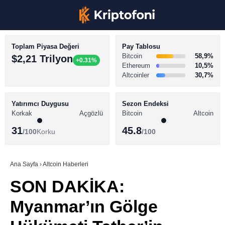
Toplam Piyasa Değeri
Pay Tablosu
Bitcoin
58,9%
$2,21 Trilyon
+0.31%
Ethereum
10,5%
Altcoinler
30,7%
KRİPTO PARA HABERLERİ
Facebook
BİTCOİN HABERLERİ
Yatırımcı Duygusu
Sezon Endeksi
Korkak
Açgözlü
Bitcoin
Altcoin
ALTCOİN HABERLERİ
31
45.8
/100
Korku
/100
AKADEMİ
Instagram
SÖZLÜK
Ana Sayfa
›
Altcoin Haberleri
SON DAKİKA:
Youtube
Myanmar’ın Gölge
TikTok