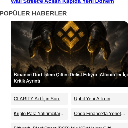
Wall Street’e Açılan Kapıda Yeni Dönem
POPÜLER HABERLER
Binance Dört İşlem Çiftini Delist Ediyor: Altcoin’ler İç
Kritik Ayrıntı
CLARITY Act İçin Son 24
Upbit Yeni Altcoin
Saat: Senato Matematiği
Listelemesini Duyurdu:
Kripto Para Piyasasının
KRW, BTC ve USDT
Kripto Para Yatırımcıları
Ondo Finance’ta Yönetim
Beklentisini Bozabilir
Paritelerinde İşlem
Artık Neden Evlerinde
Krizi Derinleşti:
Görecek
Hedef Alınıyor?
Milyarlarca Dolarlık