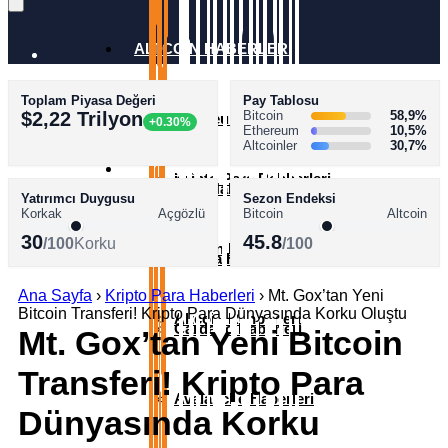
ALTCOİN HABERLERİ
Toplam Piyasa Değeri
Pay Tablosu
AKADEMİ
$2,22 Trilyon
Bitcoin
58,9%
Ethereum Haberleri
+0.30%
Ethereum
10,5%
Altcoinler
30,7%
SÖZLÜK
Kripto Para Rehberleri
XRP Haberleri
Yatırımcı Duygusu
Sezon Endeksi
Korkak
Açgözlü
Bitcoin
Altcoin
30
45.8
/100
Korku
/100
Bitcoin Rehberleri
Solana Haberleri
Ana Sayfa
›
Kripto Para Haberleri
›
Mt. Gox’tan Yeni
Bitcoin Transferi! Kripto Para Dünyasında Korku Oluştu
Altcoin Rehberleri
Cardano Haberleri
Mt. Gox’tan Yeni Bitcoin
Transferi! Kripto Para
Avalanche Haberleri
Dünyasında Korku