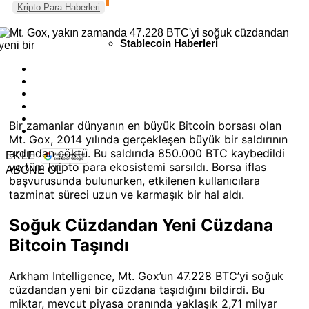
Kripto Para Haberleri
Stablecoin Haberleri
Bir zamanlar dünyanın en büyük Bitcoin borsası olan
Mt. Gox, 2014 yılında gerçekleşen büyük bir saldırının
ardından çöktü. Bu saldırıda 850.000 BTC kaybedildi
EKLE
ve tüm kripto para ekosistemi sarsıldı. Borsa iflas
ABONE OL
başvurusunda bulunurken, etkilenen kullanıcılara
tazminat süreci uzun ve karmaşık bir hal aldı.
Soğuk Cüzdandan Yeni Cüzdana
Bitcoin Taşındı
Arkham Intelligence, Mt. Gox’un 47.228 BTC’yi soğuk
cüzdandan yeni bir cüzdana taşıdığını bildirdi. Bu
miktar, mevcut piyasa oranında yaklaşık 2,71 milyar