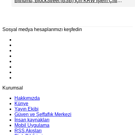
Bithumb, BlockStreet (BSB) İçin KRW İşlem Çifti
Tokenizasyon Devinin
Desteği Duyurdu
Kontrolü Mahkemeye
Taşındı
Sosyal medya hesaplarımızı keşfedin
Kurumsal
Hakkımızda
Künye
Yayın Ekibi
Güven ve Şeffaflık Merkezi
İnsan kaynakları
Mobil Uygulama
RSS Akışları