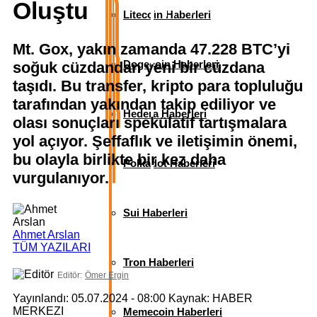
Oluştu
Litecoin Haberleri
Mt. Gox, yakın zamanda 47.228 BTC’yi
Dogecoin Haberleri
soğuk cüzdandan yeni bir cüzdana
taşıdı. Bu transfer, kripto para topluluğu
tarafından yakından takip ediliyor ve
Hedera Haberleri
olası sonuçları spekülatif tartışmalara
yol açıyor. Şeffaflık ve iletişimin önemi,
bu olayla birlikte bir kez daha
Polkadot Haberleri
vurgulanıyor.
Sui Haberleri
Ahmet Arslan
TÜM YAZILARI
Tron Haberleri
Editör:
Ömer Ergin
Yayınlandı: 05.07.2024 - 08:00
Kaynak: HABER
MERKEZI
Memecoin Haberleri