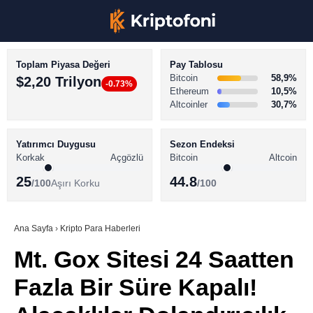
Toplam Piyasa Değeri
Pay Tablosu
Bitcoin
58,9%
$2,20 Trilyon
-0.73%
Ethereum
10,5%
Altcoinler
30,7%
KRİPTO PARA HABERLERİ
Facebook
BİTCOİN HABERLERİ
Yatırımcı Duygusu
Sezon Endeksi
Korkak
Açgözlü
Bitcoin
Altcoin
ALTCOİN HABERLERİ
25
44.8
/100
Aşırı Korku
/100
AKADEMİ
Instagram
SÖZLÜK
Ana Sayfa
›
Kripto Para Haberleri
Mt. Gox Sitesi 24 Saatten
Youtube
Fazla Bir Süre Kapalı!
TikTok