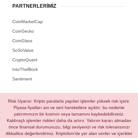
PARTNERLERIMIZ
CoinMarketCap
CoinGecko
CoinGlass
SoSoValue
CryptoQuant
IntoTheBlock
Santiment
Risk Uyarısı: Kripto paralarla yapılan işlemler yüksek risk içerir.
Piyasa fiyatları ani ve sert hareketlere açıktır; bu nedenle
yatırımınızın bir kısmını veya tamamını kaybedebilirsiniz.
Kaldıraçlı işlemler riskleri daha da artırır. Yatırım kararı almadan
önce finansal durumunuzu, bilgi seviyenizi ve risk toleransınızı
dikkatlice değerlendiriniz. Kriptofoni’de yer alan veriler ve içerikler