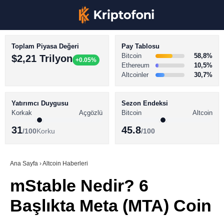
Toplam Piyasa Değeri
Pay Tablosu
Bitcoin
58,8%
$2,21 Trilyon
+0.05%
Ethereum
10,5%
Altcoinler
30,7%
KRİPTO PARA HABERLERİ
Facebook
BİTCOİN HABERLERİ
Yatırımcı Duygusu
Sezon Endeksi
Korkak
Açgözlü
Bitcoin
Altcoin
ALTCOİN HABERLERİ
31
45.8
/100
Korku
/100
AKADEMİ
Instagram
SÖZLÜK
Ana Sayfa
›
Altcoin Haberleri
mStable Nedir? 6
Youtube
Başlıkta Meta (MTA) Coin
TikTok