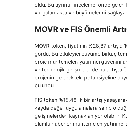
oldu. Bu ayrıntılı inceleme, önde gele
vurgulamakta ve büyümelerini sağlayan 
MOVR ve FIS Önemli Art
MOVR token, fiyatının %28,87 artışla 1
gördü. Bu etkileyici büyüme birkaç tem
proje muhtemelen yatırımcı güvenini art
ve teknolojik gelişmeler de bu artışta 
projenin gelecekteki potansiyeline duy
bulundu.
FIS token %15,48’lik bir artış yaşayarak
kayda değer uygulamalara sahip olduğu
gelişmelerden kaynaklanıyor olabilir. Kul
olumlu haberler muhtemelen yatırımcılar