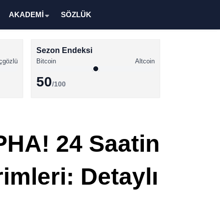
AKADEMİ
SÖZLÜK
Sezon Endeksi
çgözlü
Bitcoin
Altcoin
50
/100
Kripto Para Haberleri
Bitcoin Haberleri
PHA! 24 Saatin
Altcoin Haberleri
Ethereum Haberleri
imleri: Detaylı
Solana Haberleri
XRP Haberleri
Memecoin Haberleri