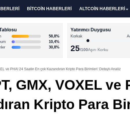
ABERLERİ
BİTCOİN HABERLERİ
ALTCOİN HABERLERİ
Tablosu
Yatırımcı Duygusu
n
58,8%
Korkak
A
eum
10,4%
25
nler
30,8%
/100
Aşırı Korku
 ve PHA! 24 Saatin En çok Kazandıran Kripto Para Birimleri: Detaylı Analiz
T, GMX, VOXEL ve 
ran Kripto Para Bir