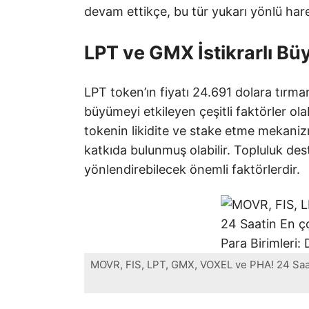
devam ettikçe, bu tür yukarı yönlü har
LPT ve GMX İstikrarlı Bü
LPT token’ın fiyatı 24.691 dolara tırmana
büyümeyi etkileyen çeşitli faktörler ola
tokenin likidite ve stake etme mekaniz
katkıda bulunmuş olabilir. Topluluk dest
yönlendirebilecek önemli faktörlerdir.
MOVR, FIS, LPT, GMX, VOXEL ve PHA! 24 Saati