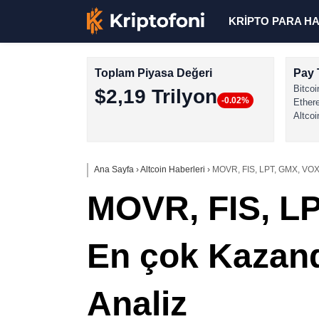
KRİPTO PARA H
Toplam Piyasa Değeri
Pay 
Bitcoi
$2,19 Trilyon
-0.02%
Ether
Altcoi
Ana Sayfa
›
Altcoin Haberleri
›
MOVR, FIS, LPT, GMX, VOXEL
MOVR, FIS, LP
En çok Kazandı
Analiz