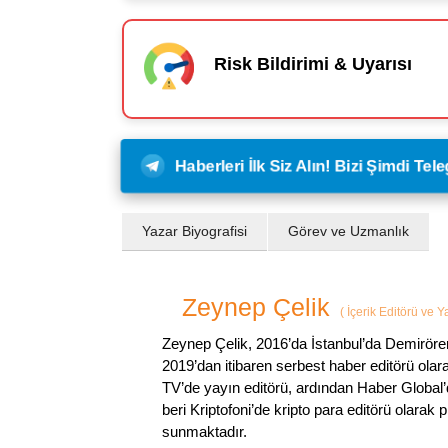
Risk Bildirimi & Uyarısı
Haberleri İlk Siz Alın! Bizi Şimdi Te
Yazar Biyografisi
Görev ve Uzmanlık
Zeynep Çelik
(
İçerik Editörü ve 
Zeynep Çelik, 2016’da İstanbul’da Demirören
2019’dan itibaren serbest haber editörü olar
TV’de yayın editörü, ardından Haber Global’
beri Kriptofoni’de kripto para editörü olarak 
sunmaktadır.