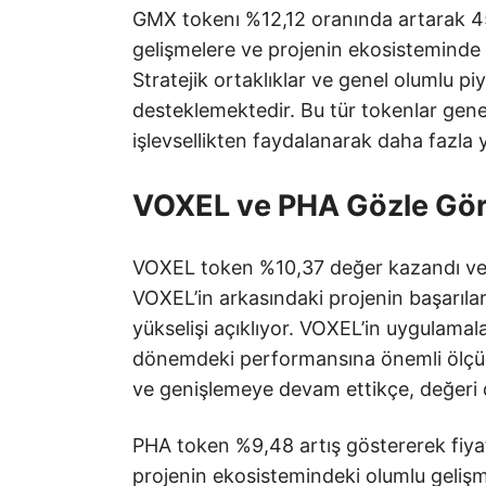
GMX tokenı %12,12 oranında artarak 45,6
gelişmelere ve projenin ekosisteminde y
Stratejik ortaklıklar ve genel olumlu p
desteklemektedir. Bu tür tokenlar gene
işlevsellikten faydalanarak daha fazla 
VOXEL ve PHA Gözle Gör
VOXEL token %10,37 değer kazandı ve f
VOXEL’in arkasındaki projenin başarıla
yükselişi açıklıyor. VOXEL’in uygulamala
dönemdeki performansına önemli ölçüd
ve genişlemeye devam ettikçe, değeri d
PHA token %9,48 artış göstererek fiyatı
projenin ekosistemindeki olumlu gelişm