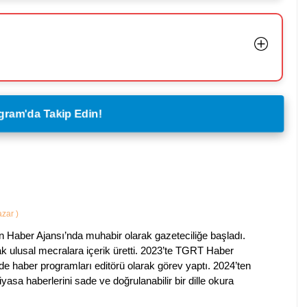
legram'da Takip Edin!
Yazar
)
 Haber Ajansı’nda muhabir olarak gazeteciliğe başladı.
ak ulusal mecralara içerik üretti. 2023’te TGRT Haber
de haber programları editörü olarak görev yaptı. 2024’ten
piyasa haberlerini sade ve doğrulanabilir bir dille okura