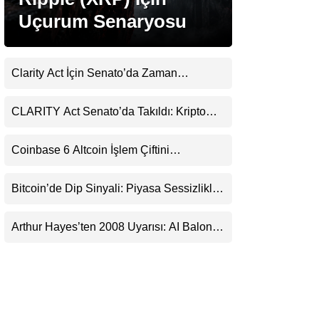
LinkedIn
Uçurum Senaryosu
Telegram
Clarity Act İçin Senato’da Zaman
Daralıyor
CLARITY Act Senato’da Takıldı: Kripto
Para Piyasası 2027’yi Fiyatlıyor
Coinbase 6 Altcoin İşlem Çiftini
Durduracak
Bitcoin’de Dip Sinyali: Piyasa Sessizlikle
Sıkışıyor
Arthur Hayes’ten 2008 Uyarısı: AI Balonu
Bitcoin’i Nasıl Besleyebilir?