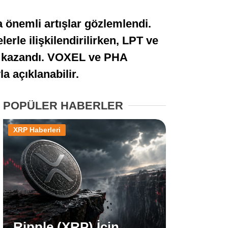
Stablecoin Haberleri
önemli artışlar gözlemlendi.
erle ilişkilendirilirken, LPT ve
er kazandı. VOXEL ve PHA
Facebook
a açıklanabilir.
POPÜLER HABERLER
Instagram
XRP Haberleri
Youtube
TikTok
Pinterest
Ripple (XRP) İçin