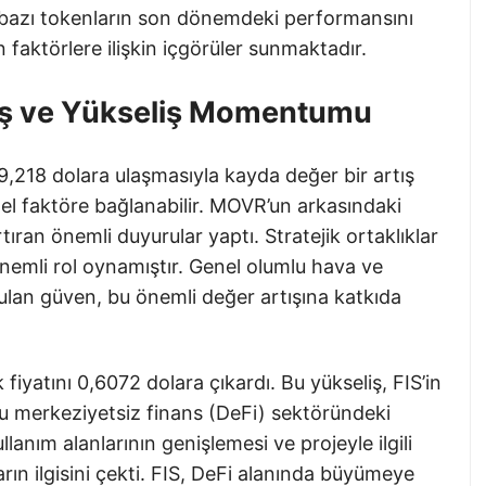
n bazı tokenların son dönemdeki performansını
faktörlere ilişkin içgörüler sunmaktadır.
ış ve Yükseliş Momentumu
9,218 dolara ulaşmasıyla kayda değer bir artış
el faktöre bağlanabilir. MOVR’un arkasındaki
ıran önemli duyurular yaptı. Stratejik ortaklıklar
önemli rol oynamıştır. Genel olumlu hava ve
ulan güven, bu önemli değer artışına katkıda
 fiyatını 0,6072 dolara çıkardı. Bu yükseliş, FIS’in
 merkeziyetsiz finans (DeFi) sektöründeki
lanım alanlarının genişlemesi ve projeyle ilgili
ın ilgisini çekti. FIS, DeFi alanında büyümeye