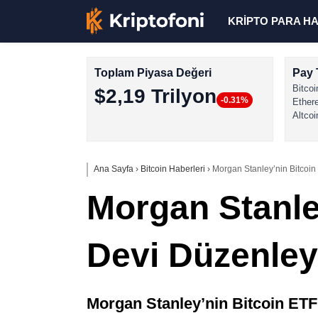
KRİPTO PARA H
Toplam Piyasa Değeri
Pay 
Bitcoi
$2,19 Trilyon
-0.31%
Ether
Altcoi
Ana Sayfa
›
Bitcoin Haberleri
›
Morgan Stanley’nin Bitcoin 
Morgan Stanle
Devi Düzenleyi
Morgan Stanley’nin Bitcoin ETF 