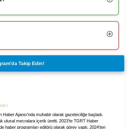
legram'da Takip Edin!
Yazar
)
 Haber Ajansı’nda muhabir olarak gazeteciliğe başladı.
ak ulusal mecralara içerik üretti. 2023’te TGRT Haber
de haber programları editörü olarak görev yaptı. 2024’ten