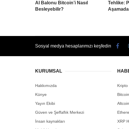
AI Balonu Bitcoin’i Nasıl
Tehlike: 
Besleyebilir?
Aşamada
Sosyal medya hesaplarımızı keşfedin
KURUMSAL
HAB
Hakkımızda
Kripto
Künye
Bitcoi
Yayın Ekibi
Altcoi
Güven ve Şeffaflık Merkezi
Ether
İnsan kaynakları
XRP H