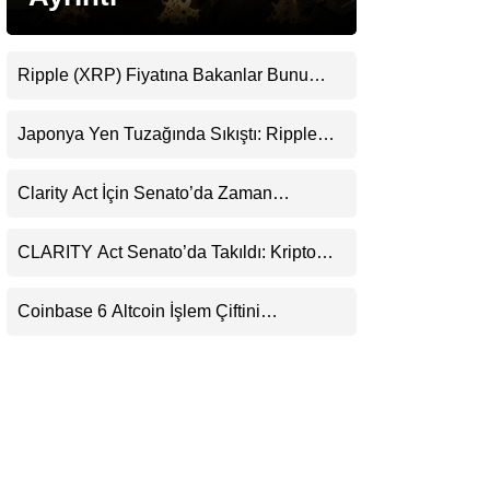
LinkedIn
Ripple (XRP) Fiyatına Bakanlar Bunu
Telegram
Kaçırıyor: Evernorth’tan Dikkat Çeken
Uyarı
Japonya Yen Tuzağında Sıkıştı: Ripple
(XRP) Üçüncü Yol Olabilir mi?
Clarity Act İçin Senato’da Zaman
Daralıyor
CLARITY Act Senato’da Takıldı: Kripto
Para Piyasası 2027’yi Fiyatlıyor
Coinbase 6 Altcoin İşlem Çiftini
Durduracak