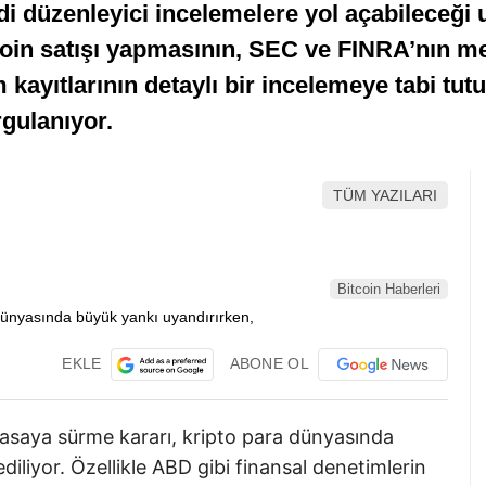
i düzenleyici incelemelere yol açabileceği 
oin satışı yapmasının, SEC ve FINRA’nın me
em kayıtlarının detaylı bir incelemeye tabi tut
rgulanıyor.
TÜM YAZILARI
Bitcoin Haberleri
EKLE
ABONE OL
yasaya sürme kararı, kripto para dünyasında
iliyor. Özellikle ABD gibi finansal denetimlerin