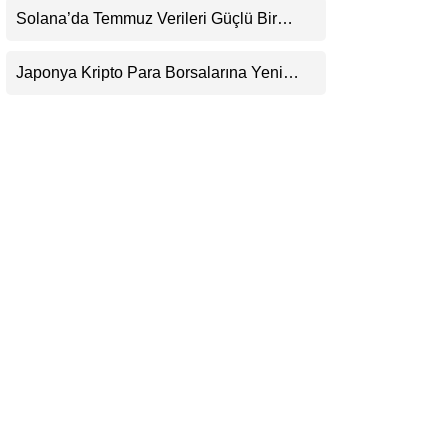
Dolar Senaryosuna mı Hazırlanıyor?
Solana’da Temmuz Verileri Güçlü Bir
LinkedIn
Toparlanmaya İşaret Ediyor: Büyümeyi Bu
Kez Sadece Memecoin’ler Taşımıyor
Japonya Kripto Para Borsalarına Yeni
Telegram
Güvenlik Standardı Getiriyor: Anlık Çekim
Dönemi Sona Erebilir