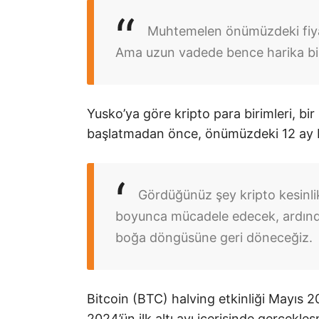
Muhtemelen önümüzdeki fiyatt
Ama uzun vadede bence harika bir
Yusko’ya göre kripto para birimleri, bi
başlatmadan önce, önümüzdeki 12 ay b
Gördüğünüz şey kripto kesinli
boyunca mücadele edecek, ardından
boğa döngüsüne geri döneceğiz.
Bitcoin (BTC) halving etkinliği Mayıs 20
2024’ün ilk altı ayı içerisinde gerçekle