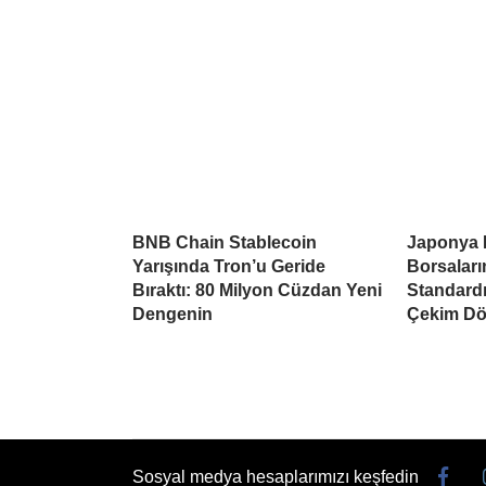
BNB Chain Stablecoin
Japonya 
Yarışında Tron’u Geride
Borsaları
Bıraktı: 80 Milyon Cüzdan Yeni
Standardı
Dengenin
Çekim Dö
Sosyal medya hesaplarımızı keşfedin