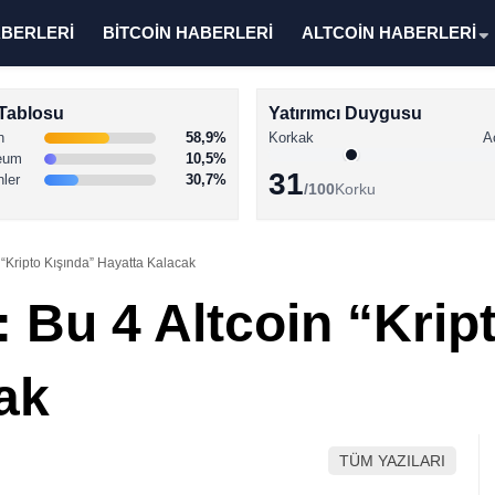
ABERLERİ
BİTCOİN HABERLERİ
ALTCOİN HABERLERİ
Tablosu
Yatırımcı Duygusu
n
58,9%
Korkak
A
eum
10,5%
31
nler
30,7%
/100
Korku
“Kripto Kışında” Hayatta Kalacak
 Bu 4 Altcoin “Krip
ak
TÜM YAZILARI