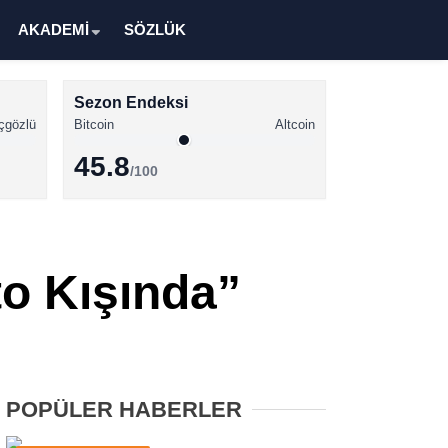
AKADEMİ
SÖZLÜK
Sezon Endeksi
çgözlü
Bitcoin
Altcoin
45.8
/100
Kripto Para Haberleri
Bitcoin Haberleri
to Kışında”
Altcoin Haberleri
Ethereum Haberleri
Solana Haberleri
POPÜLER HABERLER
XRP Haberleri
Memecoin Haberleri