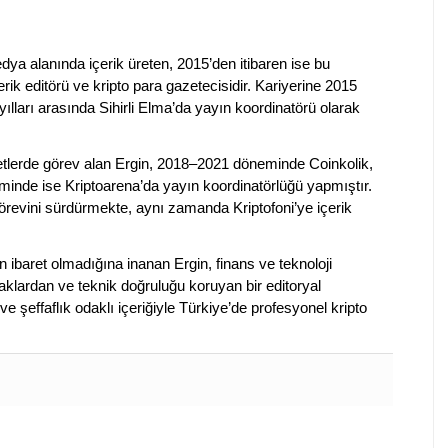
dya alanında içerik üreten, 2015’den itibaren ise bu
erik editörü ve kripto para gazetecisidir. Kariyerine 2015
ılları arasında Sihirli Elma’da yayın koordinatörü olarak
rketlerde görev alan Ergin, 2018–2021 döneminde Coinkolik,
nde ise Kriptoarena’da yayın koordinatörlüğü yapmıştır.
evini sürdürmekte, aynı zamanda Kriptofoni’ye içerik
en ibaret olmadığına inanan Ergin, finans ve teknoloji
klardan ve teknik doğruluğu koruyan bir editoryal
ve şeffaflık odaklı içeriğiyle Türkiye’de profesyonel kripto