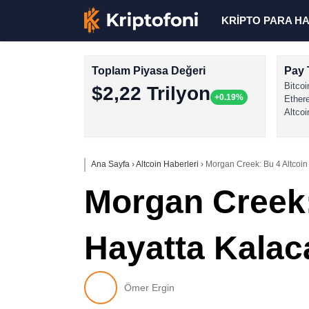
KRİPTO PARA H
Toplam Piyasa Değeri
Pay 
Bitcoi
$2,22 Trilyon
+0.19%
Ether
Altcoi
Ana Sayfa
›
Altcoin Haberleri
›
Morgan Creek: Bu 4 Altcoin 
Morgan Creek:
Hayatta Kalac
Ömer Ergin