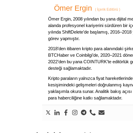
Ömer Ergin
(
İçerik Editörü
)
Ömer Ergin, 2008 yılından bu yana dijital me
alanda profesyonel kariyerini sürdüren bir iç
yılında ShiftDelete’de başlamış, 2016–2018 y
görev yapmıştır.
2018’den itibaren kripto para alanındaki şi
BTCHaber ve Coinbilgi’de, 2020–2021 dönemi
2022’den bu yana COINTURK’te editörlük gör
desteği sağlamaktadır.
Kripto paraların yalnızca fiyat hareketlerind
kesişimindeki gelişmeleri doğrulanmış kayna
yaklaşımla okura sunar. Analitik bakış açısı 
para haberciliğine katkı sağlamaktadır.