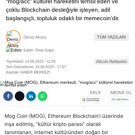
“mog/acc” kültürel hareketini temsil eden ve
Pinterest
çoklu Blockchain desteğiyle işleyen, adil
başlangıçlı, topluluk odaklı bir memecoin’dir.
LinkedIn
Deniz Aksoy
TÜM YAZILARI
Telegram
Editör:
Ömer Ergin
Yayınlandı: 14.06.2025 - 11:05
Altcoin Rehberleri
Son Güncelleme: 16.06.2025 - 17:07
Kaynak: HABER MERKEZI
EKLE
ABONE OL
Mog Coin (MOG), Ethereum Blockchain’i üzerinde
inşa edilmiş, “kültür kripto parası” olarak
tanımlanan, internet kültüründen doğan bir