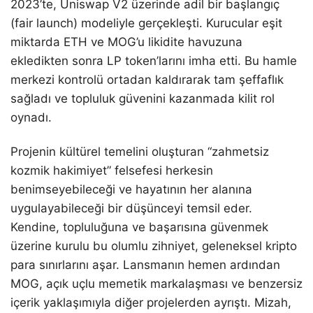
2023’te, Uniswap V2 üzerinde adil bir başlangıç
(fair launch) modeliyle gerçekleşti. Kurucular eşit
miktarda ETH ve MOG’u likidite havuzuna
ekledikten sonra LP token’larını imha etti. Bu hamle
merkezi kontrolü ortadan kaldırarak tam şeffaflık
sağladı ve topluluk güvenini kazanmada kilit rol
oynadı.
Projenin kültürel temelini oluşturan “zahmetsiz
kozmik hakimiyet” felsefesi herkesin
benimseyebileceği ve hayatının her alanına
uygulayabileceği bir düşünceyi temsil eder.
Kendine, topluluğuna ve başarısına güvenmek
üzerine kurulu bu olumlu zihniyet, geleneksel kripto
para sınırlarını aşar. Lansmanın hemen ardından
MOG, açık uçlu memetik markalaşması ve benzersiz
içerik yaklaşımıyla diğer projelerden ayrıştı. Mizah,