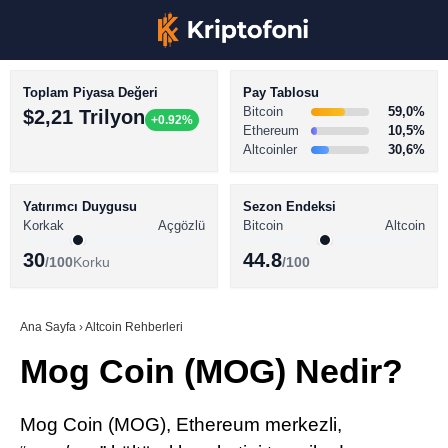
Toplam Piyasa Değeri
Pay Tablosu
Bitcoin
59,0%
$2,21 Trilyon
+0.92%
Ethereum
10,5%
Altcoinler
30,6%
KRİPTO PARA HABERLERİ
Facebook
BİTCOİN HABERLERİ
Yatırımcı Duygusu
Sezon Endeksi
Korkak
Açgözlü
Bitcoin
Altcoin
ALTCOİN HABERLERİ
30
44.8
/100
Korku
/100
AKADEMİ
Instagram
SÖZLÜK
Ana Sayfa
›
Altcoin Rehberleri
Mog Coin (MOG) Nedir?
Youtube
TikTok
Mog Coin (MOG), Ethereum merkezli,