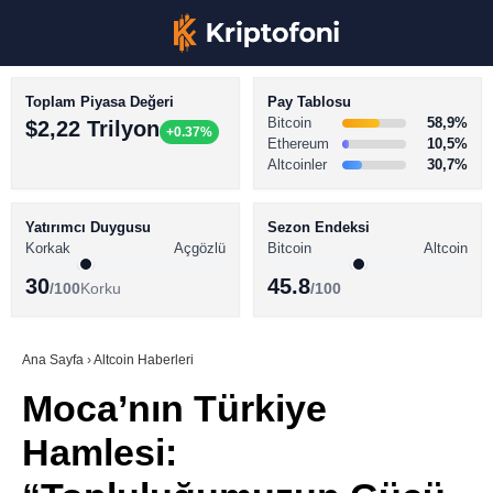
Toplam Piyasa Değeri
Pay Tablosu
Bitcoin
58,9%
$2,22 Trilyon
+0.37%
Ethereum
10,5%
Altcoinler
30,7%
KRİPTO PARA HABERLERİ
Facebook
BİTCOİN HABERLERİ
Yatırımcı Duygusu
Sezon Endeksi
Korkak
Açgözlü
Bitcoin
Altcoin
ALTCOİN HABERLERİ
30
45.8
/100
Korku
/100
AKADEMİ
Instagram
SÖZLÜK
Ana Sayfa
›
Altcoin Haberleri
Moca’nın Türkiye
Youtube
Hamlesi:
TikTok