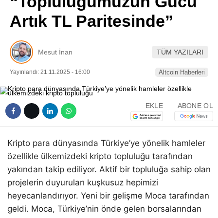
“Topluluğumuzun Gücü
Pinterest
Artık TL Paritesinde”
LinkedIn
Mesut İnan
TÜM YAZILARI
Telegram
Yayınlandı: 21.11.2025 - 16:00
Altcoin Haberleri
EKLE
ABONE OL
Kripto para dünyasında Türkiye’ye yönelik hamleler
özellikle ülkemizdeki kripto topluluğu tarafından
yakından takip ediliyor. Aktif bir topluluğa sahip olan
projelerin duyuruları kuşkusuz hepimizi
heyecanlandırıyor. Yeni bir gelişme Moca tarafından
geldi. Moca, Türkiye’nin önde gelen borsalarından