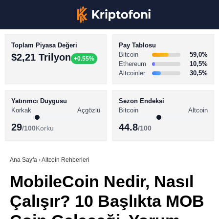
Toplam Piyasa Değeri
Pay Tablosu
Bitcoin
59,0%
$2,21 Trilyon
+0.55%
Ethereum
10,5%
Altcoinler
30,5%
KRİPTO PARA HABERLERİ
Facebook
BİTCOİN HABERLERİ
Yatırımcı Duygusu
Sezon Endeksi
Korkak
Açgözlü
Bitcoin
Altcoin
ALTCOİN HABERLERİ
29
44.8
/100
Korku
/100
AKADEMİ
Instagram
SÖZLÜK
Ana Sayfa
›
Altcoin Rehberleri
MobileCoin Nedir, Nasıl
Youtube
Çalışır? 10 Başlıkta MOB
TikTok