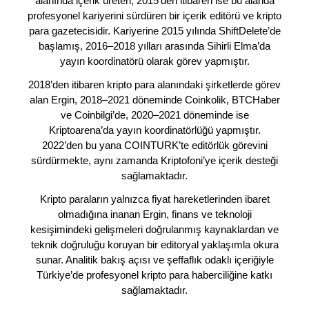
alanında içerik üreten, 2015’den itibaren ise bu alanda
profesyonel kariyerini sürdüren bir içerik editörü ve kripto
para gazetecisidir. Kariyerine 2015 yılında ShiftDelete’de
başlamış, 2016–2018 yılları arasında Sihirli Elma’da
yayın koordinatörü olarak görev yapmıştır.
2018’den itibaren kripto para alanındaki şirketlerde görev
alan Ergin, 2018–2021 döneminde Coinkolik, BTCHaber
ve Coinbilgi’de, 2020–2021 döneminde ise
Kriptoarena’da yayın koordinatörlüğü yapmıştır.
2022’den bu yana COINTURK’te editörlük görevini
sürdürmekte, aynı zamanda Kriptofoni’ye içerik desteği
sağlamaktadır.
Kripto paraların yalnızca fiyat hareketlerinden ibaret
olmadığına inanan Ergin, finans ve teknoloji
kesişimindeki gelişmeleri doğrulanmış kaynaklardan ve
teknik doğruluğu koruyan bir editoryal yaklaşımla okura
sunar. Analitik bakış açısı ve şeffaflık odaklı içeriğiyle
Türkiye’de profesyonel kripto para haberciliğine katkı
sağlamaktadır.