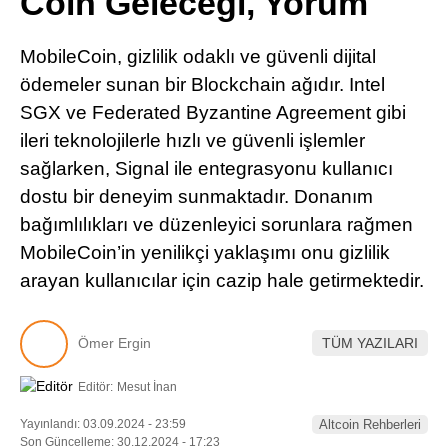
Coin Geleceği, Yorum
Pinterest
MobileCoin, gizlilik odaklı ve güvenli dijital
LinkedIn
ödemeler sunan bir Blockchain ağıdır. Intel
SGX ve Federated Byzantine Agreement gibi
Telegram
ileri teknolojilerle hızlı ve güvenli işlemler
sağlarken, Signal ile entegrasyonu kullanıcı
dostu bir deneyim sunmaktadır. Donanım
bağımlılıkları ve düzenleyici sorunlara rağmen
MobileCoin’in yenilikçi yaklaşımı onu gizlilik
arayan kullanıcılar için cazip hale getirmektedir.
Ömer Ergin
TÜM YAZILARI
Editör:
Mesut İnan
Yayınlandı: 03.09.2024 - 23:59
Altcoin Rehberleri
Son Güncelleme: 30.12.2024 - 17:23