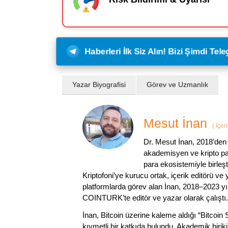
Haberleri İlk Siz Alın! Bizi Şimdi Te
Yazar Biyografisi
Görev ve Uzmanlık
Mesut İnan
(
İçer
Dr. Mesut İnan, 2018’den 
akademisyen ve kripto par
para ekosistemiyle birleşt
Kriptofoni’ye kurucu ortak, içerik editörü ve
platformlarda görev alan İnan, 2018–2023 yı
COINTURK’te editör ve yazar olarak çalıştı.
İnan, Bitcoin üzerine kaleme aldığı “Bitcoin
kıymetli bir katkıda bulundu. Akademik birik