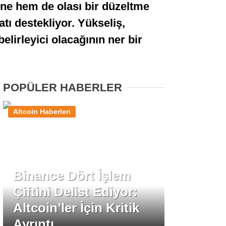
ine hem de olası bir düzeltme
Stablecoin Haberleri
atı destekliyor. Yükseliş,
lirleyici olacağının ner bir
Facebook
POPÜLER HABERLER
Altcoin Haberleri
Instagram
Youtube
Binance Dört İşlem
TikTok
Çiftini Delist Ediyor:
Altcoin’ler İçin Kritik
Pinterest
Ayrıntı