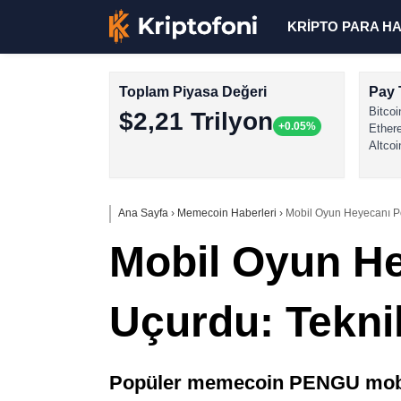
KRİPTO PARA H
Toplam Piyasa Değeri
Pay 
Bitcoi
$2,21 Trilyon
+0.05%
Ether
Altcoi
Ana Sayfa
›
Memecoin Haberleri
›
Mobil Oyun Heyecanı P
Mobil Oyun He
Uçurdu: Tekn
Popüler memecoin PENGU mobil o