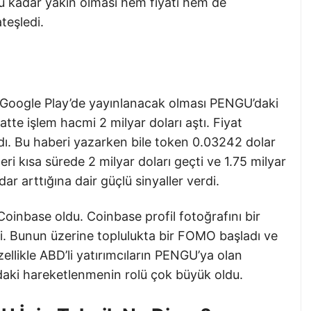
 bu kadar yakın olması hem fiyatı hem de
ateşledi.
 Google Play’de yayınlanacak olması PENGU’daki
aatte işlem hacmi 2 milyar doları aştı. Fiyat
dı. Bu haberi yazarken bile token 0.03242 dolar
ri kısa sürede 2 milyar doları geçti ve 1.75 milyar
ar arttığına dair güçlü sinyaller verdi.
se Coinbase oldu. Coinbase profil fotoğrafını bir
i. Bunun üzerine toplulukta bir FOMO başladı ve
ellikle ABD’li yatırımcıların PENGU’ya olan
aki hareketlenmenin rolü çok büyük oldu.