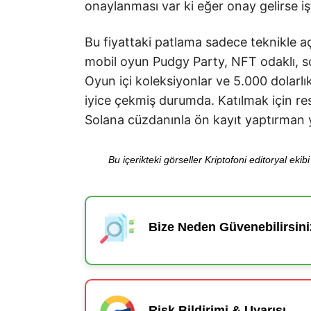
onaylanması var ki eğer onay gelirse işt
Bu fiyattaki patlama sadece teknikle açı
mobil oyun Pudgy Party, NFT odaklı, so
Oyun içi koleksiyonlar ve 5.000 dolarl
iyice çekmiş durumda. Katılmak için r
Solana cüzdanınla ön kayıt yaptırman y
Bu içerikteki görseller Kriptofoni editoryal ek
Bize Neden Güvenebilirsini
Risk Bildirimi & Uyarısı