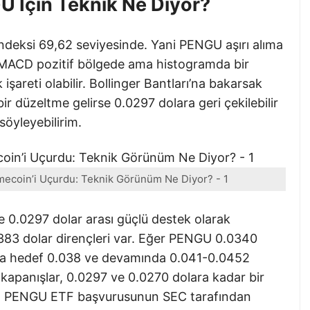
 İçin Teknik Ne Diyor?
endeksi 69,62 seviyesinde. Yani PENGU aşırı alıma
MACD pozitif bölgede ama histogramda bir
şareti olabilir. Bollinger Bantları’na bakarsak
ir düzeltme gelirse 0.0297 dolara geri çekilebilir
 söyleyebilirim.
ecoin’i Uçurdu: Teknik Görünüm Ne Diyor? - 1
e 0.0297 dolar arası güçlü destek olarak
0383 dolar dirençleri var. Eğer PENGU 0.0340
rarsa hedef 0.038 ve devamında 0.041-0.0452
ı kapanışlar, 0.0297 ve 0.0270 dolara kadar bir
ry’in PENGU ETF başvurusunun SEC tarafından