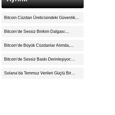
LinkedIn
Bitcoin Cüzdan Üreticisindeki Güvenlik
Telegram
Krizi Büyüyor: Kayıpların Boyutu
Belirsizliğini Koruyor
Bitcoin’de Sessiz Birikim Dalgası:
Balinalar 1,2 Milyar Dolarlık BTC
Toplarken ETF’lere 750 Milyon Dolar Aktı
Bitcoin’de Büyük Cüzdanlar Alımda,
Küçük Yatırımcı Satışta: Piyasa 70 Bin
Dolar Senaryosuna mı Hazırlanıyor?
Bitcoin’de Sessiz Baskı Derinleşiyor:
Yatırımcılar Zararda Satıyor, Ancak Panik
Henüz Yok
Solana’da Temmuz Verileri Güçlü Bir
Toparlanmaya İşaret Ediyor: Büyümeyi Bu
Kez Sadece Memecoin’ler Taşımıyor