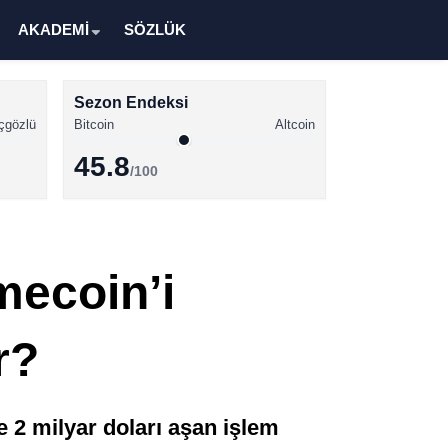
AKADEMİ
SÖZLÜK
Sezon Endeksi
çgözlü
Bitcoin
Altcoin
45.8
/100
Kripto Para Haberleri
Bitcoin Haberleri
mecoin’i
Altcoin Haberleri
Ethereum Haberleri
r?
Solana Haberleri
XRP Haberleri
2 milyar doları aşan işlem
Memecoin Haberleri