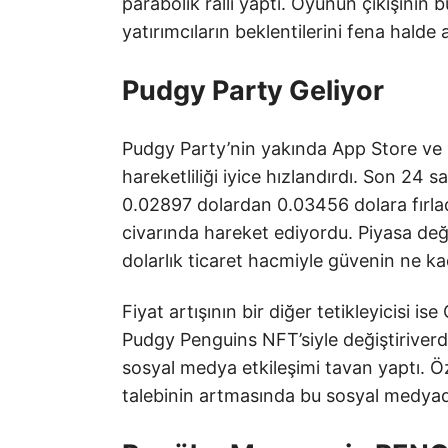
parabolik ralli yaptı. Oyunun çıkışının
yatırımcıların beklentilerini fena halde 
Pudgy Party Geliyor
Pudgy Party’nin yakında App Store ve
hareketliliği iyice hızlandırdı. Son 24 s
0.02897 dolardan 0.03456 dolara fırla
civarında hareket ediyordu. Piyasa değe
dolarlık ticaret hacmiyle güvenin ne kad
Fiyat artışının bir diğer tetikleyicisi i
Pudgy Penguins NFT’siyle değiştiriverd
sosyal medya etkileşimi tavan yaptı. Öz
talebinin artmasında bu sosyal medyad