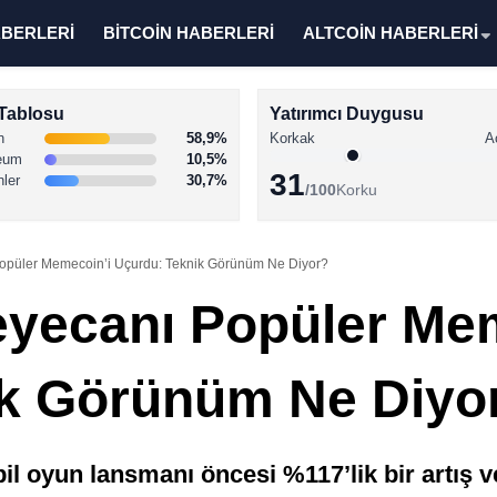
ABERLERİ
BİTCOİN HABERLERİ
ALTCOİN HABERLERİ
Tablosu
Yatırımcı Duygusu
n
58,9%
Korkak
A
eum
10,5%
31
nler
30,7%
/100
Korku
opüler Memecoin’i Uçurdu: Teknik Görünüm Ne Diyor?
yecanı Popüler Me
ik Görünüm Ne Diyo
yun lansmanı öncesi %117’lik bir artış ve 