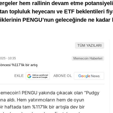
stergeler hem rallinin devam etme potansiyel
ftan topluluk heyecanı ve ETF beklentileri fiy
iklerinin PENGU’nun geleceğinde ne kadar be
TÜM YAZILARI
025 - 10:35
Memecoin Haberleri
EKLE
ABONE OL
memecoin’i PENGU yakında çıkacak olan “Pudgy
na aldı. Hem yatırımcıların hem de oyun
r haftada tam %117’lik bir artışla dev bir