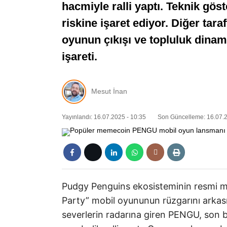
hacmiyle ralli yaptı. Teknik gö
riskine işaret ediyor. Diğer tara
oyunun çıkışı ve topluluk dinam
işareti.
Mesut İnan
Yayınlandı: 16.07.2025 - 10:35
Son Güncelleme: 16.07.2
Pudgy Penguins ekosisteminin resmi 
Party” mobil oyununun rüzgarını arkası
severlerin radarına giren PENGU, son bi