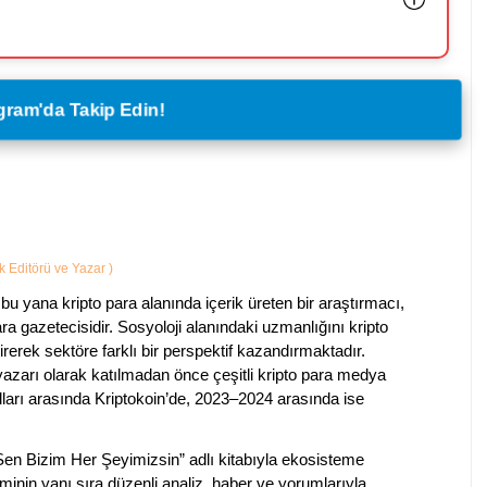
legram'da Takip Edin!
ik Editörü ve Yazar
)
bu yana kripto para alanında içerik üreten bir araştırmacı,
a gazetecisidir. Sosyoloji alanındaki uzmanlığını kripto
irerek sektöre farklı bir perspektif kazandırmaktadır.
 yazarı olarak katılmadan önce çeşitli kripto para medya
lları arasında Kriptokoin’de, 2023–2024 arasında ise
 Sen Bizim Her Şeyimizsin” adlı kitabıyla ekosisteme
iminin yanı sıra düzenli analiz, haber ve yorumlarıyla