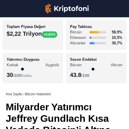
Toplam Piyasa Değeri
Pay Tablosu
Bitcoin
58,9%
$2,22 Trilyon
+0.83%
Ethereum
10,5%
Altcoinler
30,7%
KRİPTO PARA HABERLERİ
Facebook
BİTCOİN HABERLERİ
Yatırımcı Duygusu
Sezon Endeksi
Korkak
Açgözlü
Bitcoin
Altcoin
ALTCOİN HABERLERİ
30
43.8
/100
Korku
/100
AKADEMİ
Instagram
SÖZLÜK
Ana Sayfa
›
Bitcoin Haberleri
Milyarder Yatırımcı
Youtube
Jeffrey Gundlach Kısa
TikTok