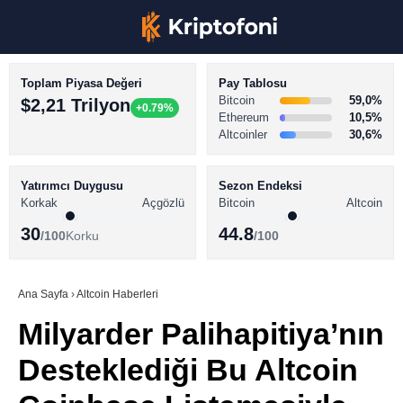
Toplam Piyasa Değeri
Pay Tablosu
Bitcoin
59,0%
$2,21 Trilyon
+0.79%
Ethereum
10,5%
Altcoinler
30,6%
KRİPTO PARA HABERLERİ
Facebook
BİTCOİN HABERLERİ
Yatırımcı Duygusu
Sezon Endeksi
Korkak
Açgözlü
Bitcoin
Altcoin
ALTCOİN HABERLERİ
30
44.8
/100
Korku
/100
AKADEMİ
Instagram
SÖZLÜK
Ana Sayfa
›
Altcoin Haberleri
Milyarder Palihapitiya’nın
Youtube
Desteklediği Bu Altcoin
TikTok