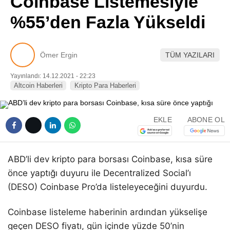
Coinbase Listemesiyle
Pinterest
%55’den Fazla Yükseldi
LinkedIn
Ömer Ergin
TÜM YAZILARI
Telegram
Yayınlandı: 14.12.2021 - 22:23
Altcoin Haberleri
Kripto Para Haberleri
EKLE
ABONE OL
ABD’li dev kripto para borsası Coinbase, kısa süre
önce yaptığı duyuru ile Decentralized Social’ı
(DESO) Coinbase Pro’da listeleyeceğini duyurdu.
Coinbase listeleme haberinin ardından yükselişe
geçen DESO fiyatı, gün içinde yüzde 50’nin