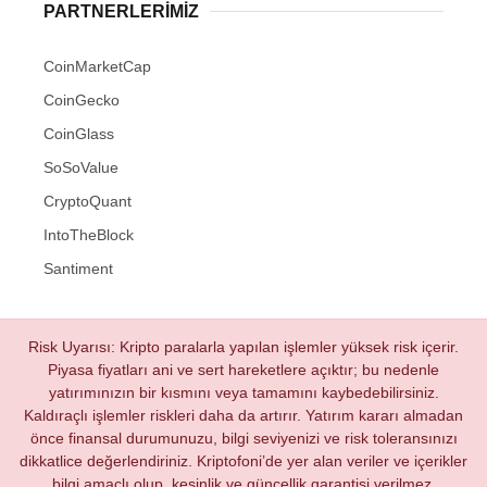
PARTNERLERIMIZ
CoinMarketCap
CoinGecko
CoinGlass
SoSoValue
CryptoQuant
IntoTheBlock
Santiment
Risk Uyarısı: Kripto paralarla yapılan işlemler yüksek risk içerir.
Piyasa fiyatları ani ve sert hareketlere açıktır; bu nedenle
yatırımınızın bir kısmını veya tamamını kaybedebilirsiniz.
Kaldıraçlı işlemler riskleri daha da artırır. Yatırım kararı almadan
önce finansal durumunuzu, bilgi seviyenizi ve risk toleransınızı
dikkatlice değerlendiriniz. Kriptofoni’de yer alan veriler ve içerikler
bilgi amaçlı olup, kesinlik ve güncellik garantisi verilmez.