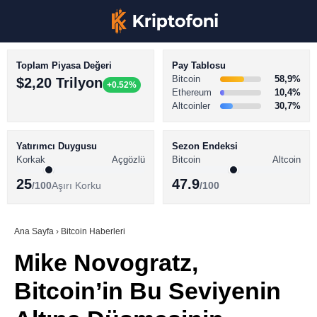
Toplam Piyasa Değeri
Pay Tablosu
Bitcoin
58,9%
$2,20 Trilyon
+0.52%
Ethereum
10,4%
Altcoinler
30,7%
KRİPTO PARA HABERLERİ
Facebook
BİTCOİN HABERLERİ
Yatırımcı Duygusu
Sezon Endeksi
Korkak
Açgözlü
Bitcoin
Altcoin
ALTCOİN HABERLERİ
25
47.9
/100
Aşırı Korku
/100
AKADEMİ
Instagram
SÖZLÜK
Ana Sayfa
›
Bitcoin Haberleri
Mike Novogratz,
Youtube
Bitcoin’in Bu Seviyenin
TikTok