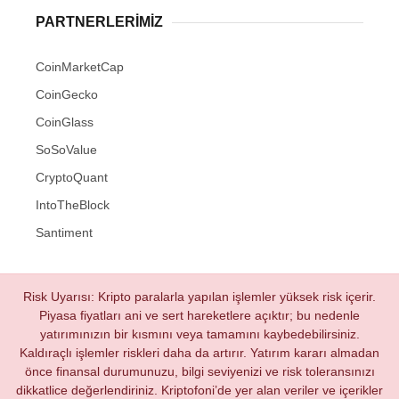
PARTNERLERIMIZ
CoinMarketCap
CoinGecko
CoinGlass
SoSoValue
CryptoQuant
IntoTheBlock
Santiment
Risk Uyarısı: Kripto paralarla yapılan işlemler yüksek risk içerir.
Piyasa fiyatları ani ve sert hareketlere açıktır; bu nedenle
yatırımınızın bir kısmını veya tamamını kaybedebilirsiniz.
Kaldıraçlı işlemler riskleri daha da artırır. Yatırım kararı almadan
önce finansal durumunuzu, bilgi seviyenizi ve risk toleransınızı
dikkatlice değerlendiriniz. Kriptofoni’de yer alan veriler ve içerikler