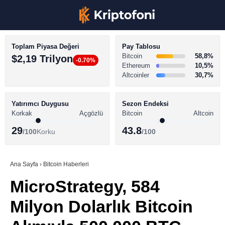
Toplam Piyasa Değeri
Pay Tablosu
Bitcoin
58,8%
$2,19 Trilyon
-0.70%
Ethereum
10,5%
Altcoinler
30,7%
KRİPTO PARA HABERLERİ
Facebook
BİTCOİN HABERLERİ
Yatırımcı Duygusu
Sezon Endeksi
Korkak
Açgözlü
Bitcoin
Altcoin
ALTCOİN HABERLERİ
29
43.8
/100
Korku
/100
AKADEMİ
Instagram
SÖZLÜK
Ana Sayfa
›
Bitcoin Haberleri
MicroStrategy, 584
Youtube
Milyon Dolarlık Bitcoin
TikTok