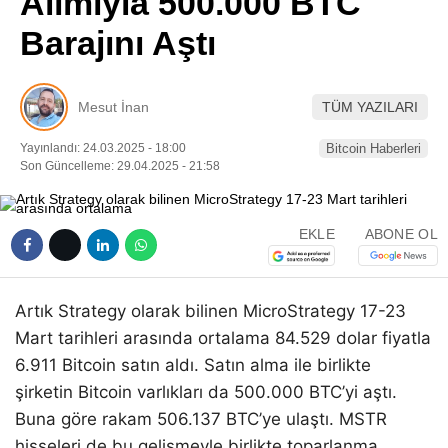
Alımıyla 500.000 BTC
Pinterest
Barajını Aştı
LinkedIn
Mesut İnan
TÜM YAZILARI
Telegram
Yayınlandı: 24.03.2025 - 18:00
Bitcoin Haberleri
Son Güncelleme: 29.04.2025 - 21:58
EKLE
ABONE OL
Artık Strategy olarak bilinen MicroStrategy 17-23
Mart tarihleri arasında ortalama 84.529 dolar fiyatla
6.911 Bitcoin satın aldı. Satın alma ile birlikte
şirketin Bitcoin varlıkları da 500.000 BTC’yi aştı.
Buna göre rakam 506.137 BTC’ye ulaştı. MSTR
hisseleri de bu gelişmeyle birlikte toparlanma