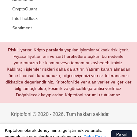
CryptoQuant
IntoTheBlock
Santiment
Risk Uyarısı: Kripto paralarla yapılan işlemler yüksek risk içerir.
Piyasa fiyatları ani ve sert hareketlere açıktır; bu nedenle
yatırımınızın bir kısmını veya tamamını kaybedebilirsiniz.
Kaldıraçlı işlemler riskleri daha da artırır. Yatırım kararı almadan
önce finansal durumunuzu, bilgi seviyenizi ve risk toleransınızı
dikkatlice değerlendiriniz. Kriptofoni’de yer alan veriler ve içerikler
bilgi amaçlı olup, kesinlik ve güncellik garantisi verilmez.
Doğabilecek kayıplardan Kriptofoni sorumlu tutulamaz.
Kriptofoni © 2020 - 2026. Tüm hakları saklıdır.
Kriptofoni olarak deneyiminizi geliştirmek ve analiz
Kabul
yapmak için çerezlerden yararlanıyoruz.
Daha Fazla