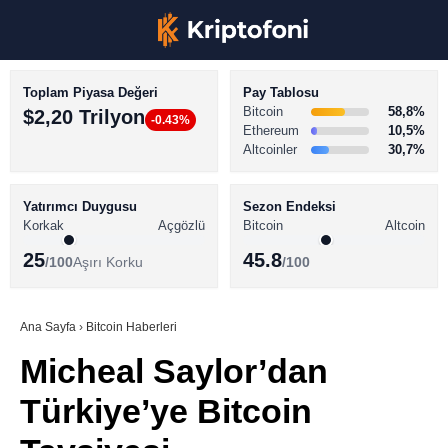
Toplam Piyasa Değeri
Pay Tablosu
Bitcoin
58,8%
$2,20 Trilyon
-0.43%
Ethereum
10,5%
Altcoinler
30,7%
KRİPTO PARA HABERLERİ
Facebook
BİTCOİN HABERLERİ
Yatırımcı Duygusu
Sezon Endeksi
Korkak
Açgözlü
Bitcoin
Altcoin
ALTCOİN HABERLERİ
25
45.8
/100
Aşırı Korku
/100
AKADEMİ
Instagram
SÖZLÜK
Ana Sayfa
›
Bitcoin Haberleri
Micheal Saylor’dan
Youtube
Türkiye’ye Bitcoin
TikTok