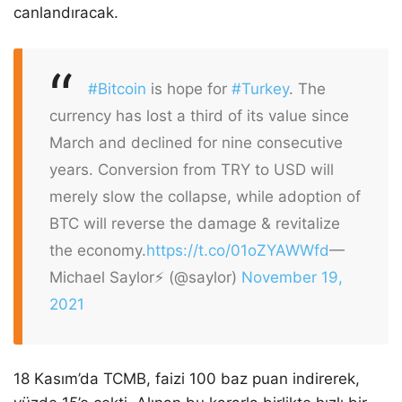
canlandıracak.
#Bitcoin
is hope for
#Turkey
. The
currency has lost a third of its value since
March and declined for nine consecutive
years. Conversion from TRY to USD will
merely slow the collapse, while adoption of
BTC will reverse the damage & revitalize
the economy.
https://t.co/01oZYAWWfd
—
Michael Saylor⚡️ (@saylor)
November 19,
2021
18 Kasım’da TCMB, faizi 100 baz puan indirerek,