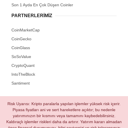
Son 1 Ayda En Çok Düşen Coinler
PARTNERLERIMIZ
CoinMarketCap
CoinGecko
CoinGlass
SoSoValue
CryptoQuant
IntoTheBlock
Santiment
Risk Uyarısı: Kripto paralarla yapılan işlemler yüksek risk içerir.
Piyasa fiyatları ani ve sert hareketlere açıktır; bu nedenle
yatırımınızın bir kısmını veya tamamını kaybedebilirsiniz.
Kaldıraçlı işlemler riskleri daha da artırır. Yatırım kararı almadan
önce finansal durumunuzu, bilgi seviyenizi ve risk toleransınızı