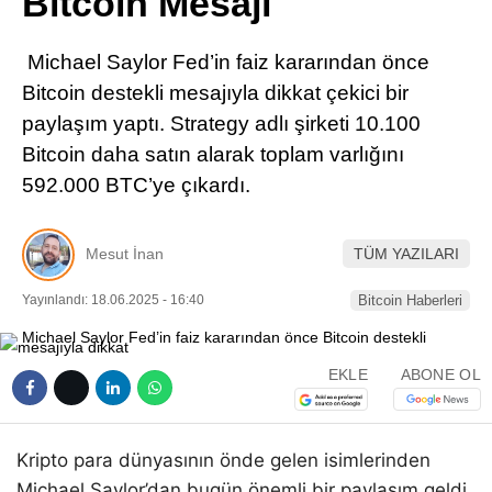
Bitcoin Mesajı
Pinterest
Michael Saylor Fed’in faiz kararından önce
LinkedIn
Bitcoin destekli mesajıyla dikkat çekici bir
paylaşım yaptı. Strategy adlı şirketi 10.100
Telegram
Bitcoin daha satın alarak toplam varlığını
592.000 BTC’ye çıkardı.
Mesut İnan
TÜM YAZILARI
Yayınlandı: 18.06.2025 - 16:40
Bitcoin Haberleri
EKLE
ABONE OL
Kripto para dünyasının önde gelen isimlerinden
Michael Saylor’dan bugün önemli bir paylaşım geldi.