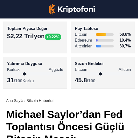
Toplam Piyasa Değeri
Pay Tablosu
Bitcoin
58,8%
$2,22 Trilyon
+0.22%
Ethereum
10,4%
Altcoinler
30,7%
KRİPTO PARA HABERLERİ
Facebook
BİTCOİN HABERLERİ
Yatırımcı Duygusu
Sezon Endeksi
Korkak
Açgözlü
Bitcoin
Altcoin
ALTCOİN HABERLERİ
31
45.8
/100
Korku
/100
AKADEMİ
Instagram
SÖZLÜK
Ana Sayfa
›
Bitcoin Haberleri
Michael Saylor’dan Fed
Youtube
Toplantısı Öncesi Güçlü
TikTok