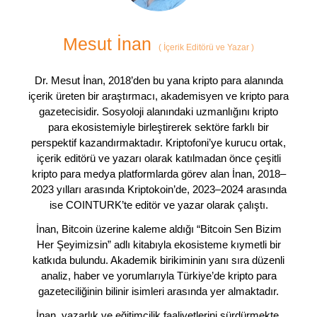
Mesut İnan
(
İçerik Editörü ve Yazar
)
Dr. Mesut İnan, 2018’den bu yana kripto para alanında
içerik üreten bir araştırmacı, akademisyen ve kripto para
gazetecisidir. Sosyoloji alanındaki uzmanlığını kripto
para ekosistemiyle birleştirerek sektöre farklı bir
perspektif kazandırmaktadır. Kriptofoni’ye kurucu ortak,
içerik editörü ve yazarı olarak katılmadan önce çeşitli
kripto para medya platformlarda görev alan İnan, 2018–
2023 yılları arasında Kriptokoin’de, 2023–2024 arasında
ise COINTURK’te editör ve yazar olarak çalıştı.
İnan, Bitcoin üzerine kaleme aldığı “Bitcoin Sen Bizim
Her Şeyimizsin” adlı kitabıyla ekosisteme kıymetli bir
katkıda bulundu. Akademik birikiminin yanı sıra düzenli
analiz, haber ve yorumlarıyla Türkiye’de kripto para
gazeteciliğinin bilinir isimleri arasında yer almaktadır.
İnan, yazarlık ve eğitimcilik faaliyetlerini sürdürmekte,