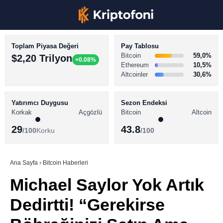
Toplam Piyasa Değeri
Pay Tablosu
Bitcoin
59,0%
$2,20 Trilyon
+0.08%
Ethereum
10,5%
Altcoinler
30,6%
KRİPTO PARA HABERLERİ
Facebook
BİTCOİN HABERLERİ
Yatırımcı Duygusu
Sezon Endeksi
Korkak
Açgözlü
Bitcoin
Altcoin
ALTCOİN HABERLERİ
29
43.8
/100
Korku
/100
AKADEMİ
Instagram
SÖZLÜK
Ana Sayfa
›
Bitcoin Haberleri
Michael Saylor Yok Artık
Youtube
Dedirtti! “Gerekirse
TikTok