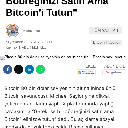
Böbreğinizi Satın Ama
Pinterest
Bitcoin’i Tutun”
LinkedIn
Mesut İnan
TÜM YAZILARI
Telegram
Yayınlandı: 28.02.2025 - 13:00
Bitcoin Haberleri
Kaynak: HABER MERKEZI
EKLE
ABONE OL
Bitcoin 80 bin dolar seviyesinin altına inince ünlü
Bitcoin savunucusu Michael Saylor yine dikkat
çeken bir açıklama yaptı. X platformunda yaptığı
paylaşımda “Gerekirse bir böbreğinizi satın ama
Bitcoin’i elinizde tutun” dedi. Bu açıklama sosyal
medyada büyük tepki çekti. Birçok kullanıcı