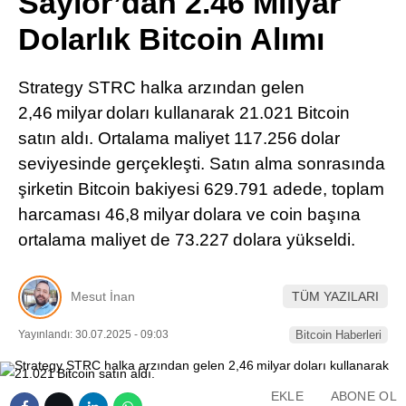
Saylor’dan 2.46 Milyar
Pinterest
Dolarlık Bitcoin Alımı
LinkedIn
Strategy STRC halka arzından gelen
2,46 milyar doları kullanarak 21.021 Bitcoin
Telegram
satın aldı. Ortalama maliyet 117.256 dolar
seviyesinde gerçekleşti. Satın alma sonrasında
şirketin Bitcoin bakiyesi 629.791 adede, toplam
harcaması 46,8 milyar dolara ve coin başına
ortalama maliyet de 73.227 dolara yükseldi.
Mesut İnan
TÜM YAZILARI
Yayınlandı: 30.07.2025 - 09:03
Bitcoin Haberleri
EKLE
ABONE OL