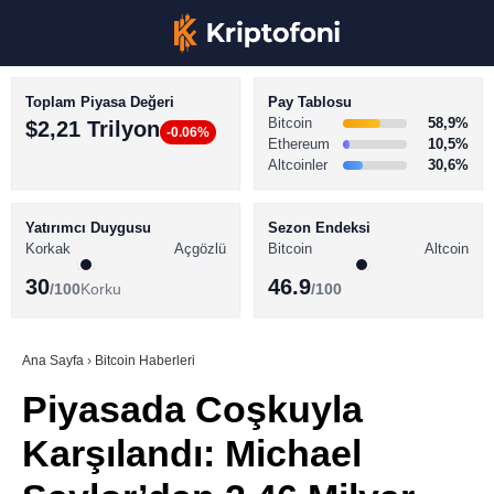
Toplam Piyasa Değeri
Pay Tablosu
Bitcoin
58,9%
$2,21 Trilyon
-0.06%
Ethereum
10,5%
Altcoinler
30,6%
KRİPTO PARA HABERLERİ
Facebook
BİTCOİN HABERLERİ
Yatırımcı Duygusu
Sezon Endeksi
Korkak
Açgözlü
Bitcoin
Altcoin
ALTCOİN HABERLERİ
30
46.9
/100
Korku
/100
AKADEMİ
Instagram
SÖZLÜK
Ana Sayfa
›
Bitcoin Haberleri
Piyasada Coşkuyla
Youtube
Karşılandı: Michael
TikTok