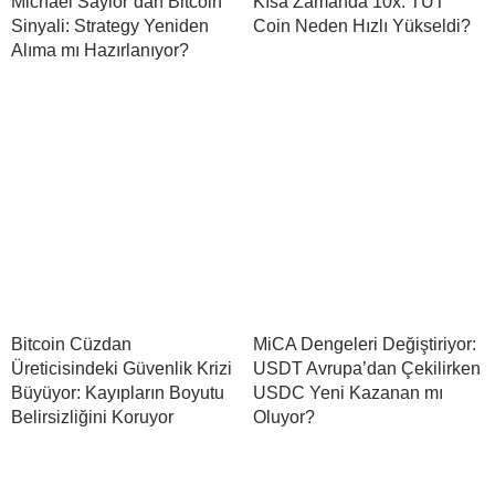
Michael Saylor’dan Bitcoin
Kısa Zamanda 10x: TUT
Sinyali: Strategy Yeniden
Coin Neden Hızlı Yükseldi?
Alıma mı Hazırlanıyor?
Bitcoin Cüzdan
MiCA Dengeleri Değiştiriyor:
Üreticisindeki Güvenlik Krizi
USDT Avrupa’dan Çekilirken
Büyüyor: Kayıpların Boyutu
USDC Yeni Kazanan mı
Belirsizliğini Koruyor
Oluyor?