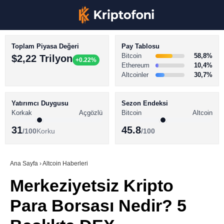
Toplam Piyasa Değeri
Pay Tablosu
Bitcoin
58,8%
$2,22 Trilyon
+0.22%
Ethereum
10,4%
Altcoinler
30,7%
KRİPTO PARA HABERLERİ
Facebook
BİTCOİN HABERLERİ
Yatırımcı Duygusu
Sezon Endeksi
Korkak
Açgözlü
Bitcoin
Altcoin
ALTCOİN HABERLERİ
31
45.8
/100
Korku
/100
AKADEMİ
Instagram
SÖZLÜK
Ana Sayfa
›
Altcoin Haberleri
Merkeziyetsiz Kripto
Youtube
Para Borsası Nedir? 5
TikTok