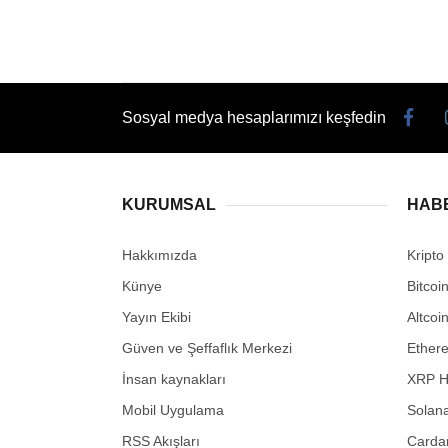
Sosyal medya hesaplarımızı keşfedin
KURUMSAL
HAB
Hakkımızda
Kripto
Künye
Bitcoi
Yayın Ekibi
Altcoi
Güven ve Şeffaflık Merkezi
Ether
İnsan kaynakları
XRP H
Mobil Uygulama
Solana
RSS Akışları
Carda