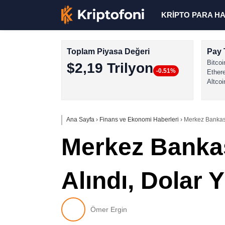
KRİPTO PARA H
Toplam Piyasa Değeri
Pay 
Bitcoi
$2,19 Trilyon
-0.51%
Ether
Altcoi
Ana Sayfa
›
Finans ve Ekonomi Haberleri
›
Merkez Bankası
Merkez Bankas
Alındı, Dolar 
Ömer Ergin