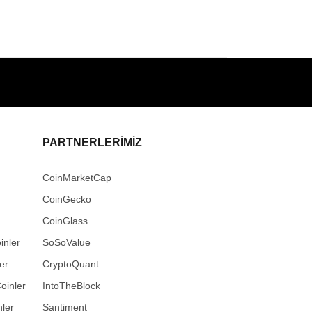
PARTNERLERIMIZ
CoinMarketCap
CoinGecko
CoinGlass
inler
SoSoValue
er
CryptoQuant
oinler
IntoTheBlock
ler
Santiment