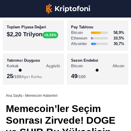
Toplam Piyasa Değeri
Pay Tablosu
Bitcoin
58,9%
$2,20 Trilyon
+0.34%
Ethereum
10,5%
Altcoinler
30,7%
KRİPTO PARA HABERLERİ
Facebook
BİTCOİN HABERLERİ
Yatırımcı Duygusu
Sezon Endeksi
Korkak
Açgözlü
Bitcoin
Altcoin
ALTCOİN HABERLERİ
25
49
/100
Aşırı Korku
/100
AKADEMİ
Instagram
SÖZLÜK
Ana Sayfa
›
Memecoin Haberleri
Memecoin’ler Seçim
Youtube
Sonrası Zirvede! DOGE
TikTok