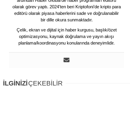
ardından Haber Global’de haber programları editörü
olarak görev yaptı. 2024’ten beri Kriptofoni’de kripto para
editörü olarak piyasa haberlerini sade ve doğrulanabilir
bir dille okura sunmaktadır.
Çelik, ekran ve dijital için haber kurgusu, başlık/özet
optimizasyonu, kaynak doğrulama ve yayın akışı
planlama/koordinasyonu konularında deneyimlidir.
İLGİNİZİ
ÇEKEBİLİR