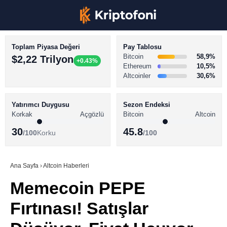
Toplam Piyasa Değeri
Pay Tablosu
Bitcoin
58,9%
$2,22 Trilyon
+0.43%
Ethereum
10,5%
Altcoinler
30,6%
KRİPTO PARA HABERLERİ
Facebook
BİTCOİN HABERLERİ
Yatırımcı Duygusu
Sezon Endeksi
Korkak
Açgözlü
Bitcoin
Altcoin
ALTCOİN HABERLERİ
30
45.8
/100
Korku
/100
AKADEMİ
Instagram
SÖZLÜK
Ana Sayfa
›
Altcoin Haberleri
Memecoin PEPE
Youtube
Fırtınası! Satışlar
TikTok