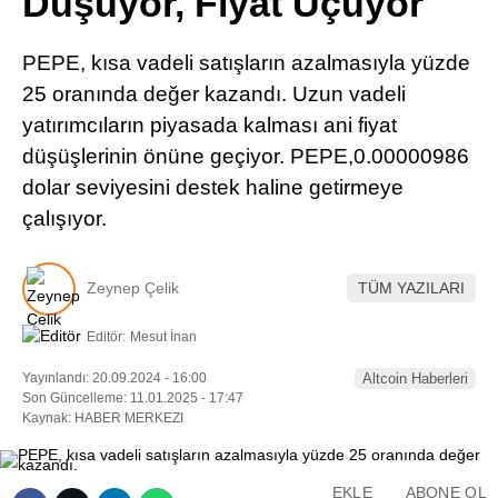
Düşüyor, Fiyat Uçuyor
Pinterest
PEPE, kısa vadeli satışların azalmasıyla yüzde
LinkedIn
25 oranında değer kazandı. Uzun vadeli
yatırımcıların piyasada kalması ani fiyat
Telegram
düşüşlerinin önüne geçiyor. PEPE,0.00000986
dolar seviyesini destek haline getirmeye
çalışıyor.
Zeynep Çelik
TÜM YAZILARI
Editör:
Mesut İnan
Yayınlandı: 20.09.2024 - 16:00
Altcoin Haberleri
Son Güncelleme: 11.01.2025 - 17:47
Kaynak: HABER MERKEZI
EKLE
ABONE OL