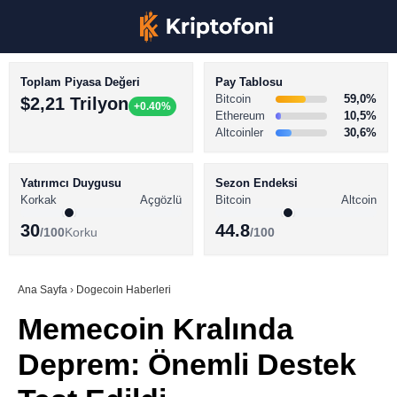
Toplam Piyasa Değeri
Pay Tablosu
Bitcoin
59,0%
$2,21 Trilyon
+0.40%
Ethereum
10,5%
Altcoinler
30,6%
KRİPTO PARA HABERLERİ
Facebook
BİTCOİN HABERLERİ
Yatırımcı Duygusu
Sezon Endeksi
Korkak
Açgözlü
Bitcoin
Altcoin
ALTCOİN HABERLERİ
30
44.8
/100
Korku
/100
AKADEMİ
Instagram
SÖZLÜK
Ana Sayfa
›
Dogecoin Haberleri
Memecoin Kralında
Youtube
Deprem: Önemli Destek
TikTok