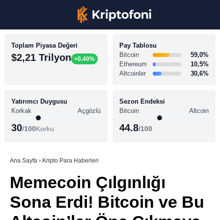
Toplam Piyasa Değeri
Pay Tablosu
Bitcoin
59,0%
$2,21 Trilyon
+0.40%
Ethereum
10,5%
Altcoinler
30,6%
KRİPTO PARA HABERLERİ
Facebook
BİTCOİN HABERLERİ
Yatırımcı Duygusu
Sezon Endeksi
Korkak
Açgözlü
Bitcoin
Altcoin
ALTCOİN HABERLERİ
30
44.8
/100
Korku
/100
AKADEMİ
Instagram
SÖZLÜK
Ana Sayfa
›
Kripto Para Haberleri
Memecoin Çılgınlığı
Youtube
Sona Erdi! Bitcoin ve Bu
TikTok