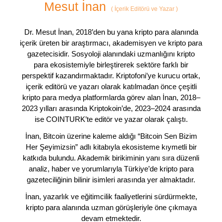
Mesut İnan
(
İçerik Editörü ve Yazar
)
Dr. Mesut İnan, 2018’den bu yana kripto para alanında
içerik üreten bir araştırmacı, akademisyen ve kripto para
gazetecisidir. Sosyoloji alanındaki uzmanlığını kripto
para ekosistemiyle birleştirerek sektöre farklı bir
perspektif kazandırmaktadır. Kriptofoni’ye kurucu ortak,
içerik editörü ve yazarı olarak katılmadan önce çeşitli
kripto para medya platformlarda görev alan İnan, 2018–
2023 yılları arasında Kriptokoin’de, 2023–2024 arasında
ise COINTURK’te editör ve yazar olarak çalıştı.
İnan, Bitcoin üzerine kaleme aldığı “Bitcoin Sen Bizim
Her Şeyimizsin” adlı kitabıyla ekosisteme kıymetli bir
katkıda bulundu. Akademik birikiminin yanı sıra düzenli
analiz, haber ve yorumlarıyla Türkiye’de kripto para
gazeteciliğinin bilinir isimleri arasında yer almaktadır.
İnan, yazarlık ve eğitimcilik faaliyetlerini sürdürmekte,
kripto para alanında uzman görüşleriyle öne çıkmaya
devam etmektedir.