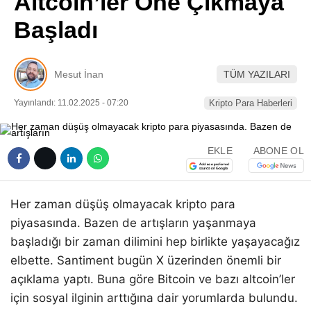
Altcoin’ler Öne Çıkmaya
Pinterest
Başladı
LinkedIn
Mesut İnan
TÜM YAZILARI
Telegram
Yayınlandı: 11.02.2025 - 07:20
Kripto Para Haberleri
EKLE
ABONE OL
Her zaman düşüş olmayacak kripto para
piyasasında. Bazen de artışların yaşanmaya
başladığı bir zaman dilimini hep birlikte yaşayacağız
elbette. Santiment bugün X üzerinden önemli bir
açıklama yaptı. Buna göre Bitcoin ve bazı altcoin’ler
için sosyal ilginin arttığına dair yorumlarda bulundu.