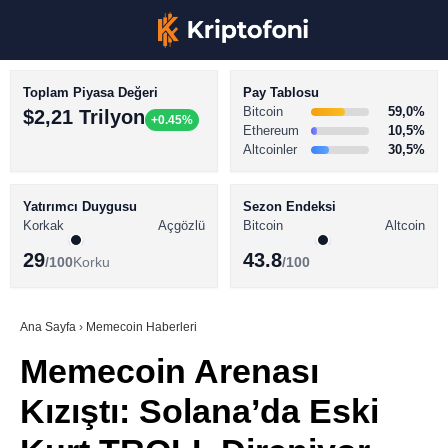
Toplam Piyasa Değeri
Pay Tablosu
Bitcoin
59,0%
$2,21 Trilyon
+0.45%
Ethereum
10,5%
Altcoinler
30,5%
KRİPTO PARA HABERLERİ
Facebook
BİTCOİN HABERLERİ
Yatırımcı Duygusu
Sezon Endeksi
Korkak
Açgözlü
Bitcoin
Altcoin
ALTCOİN HABERLERİ
29
43.8
/100
Korku
/100
AKADEMİ
Instagram
SÖZLÜK
Ana Sayfa
›
Memecoin Haberleri
Memecoin Arenası
Youtube
Kızıştı: Solana’da Eski
TikTok