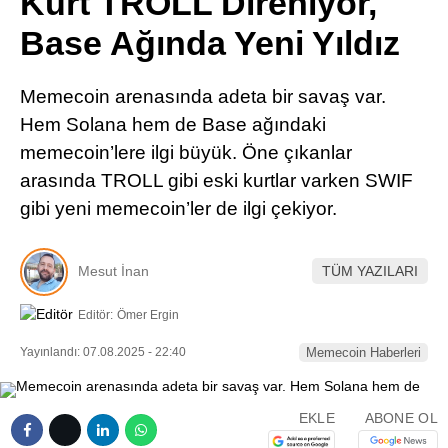
Kurt TROLL Direniyor,
Pinterest
Base Ağında Yeni Yıldız
LinkedIn
Memecoin arenasında adeta bir savaş var.
Hem Solana hem de Base ağındaki
Telegram
memecoin’lere ilgi büyük. Öne çıkanlar
arasında TROLL gibi eski kurtlar varken SWIF
gibi yeni memecoin’ler de ilgi çekiyor.
Mesut İnan
TÜM YAZILARI
Editör:
Ömer Ergin
Yayınlandı: 07.08.2025 - 22:40
Memecoin Haberleri
EKLE
ABONE OL